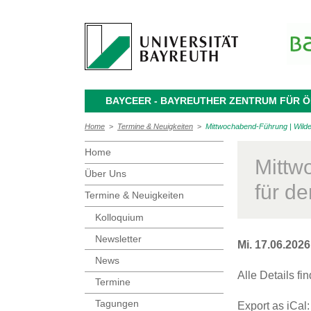
BAYCEER - BAYREUTHER ZENTRUM FÜR
Home
>
Termine & Neuigkeiten
>
Mittwochabend-Führung | Wilde 
Home
Mittw
Über Uns
für d
Termine & Neuigkeiten
Kolloquium
Newsletter
Mi. 17.06.202
News
Alle Details fi
Termine
Tagungen
Export as iCal