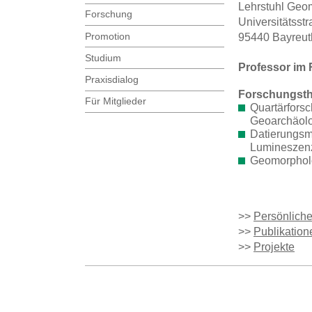
Lehrstuhl Geo
Forschung
Universitätsst
Promotion
95440 Bayreut
Studium
Professor im 
Praxisdialog
Forschungst
Für Mitglieder
Quartärfors
Geoarchäolog
Datierungsm
Lumineszenz
Geomorpholo
>>
Persönlich
>>
Publikation
>>
Projekte