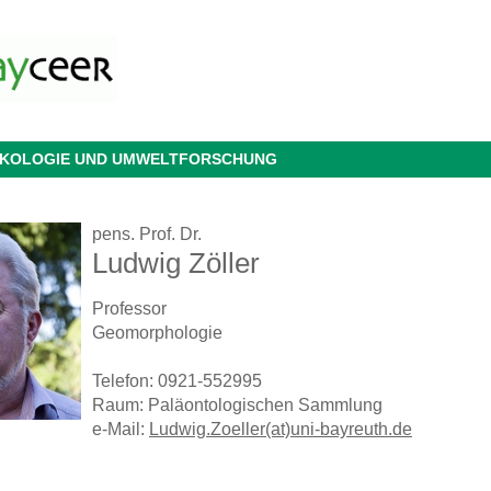
 ÖKOLOGIE UND UMWELTFORSCHUNG
pens. Prof. Dr.
Ludwig Zöller
Professor
Geomorphologie
Telefon: 0921-552995
Raum: Paläontologischen Sammlung
e-Mail:
Ludwig.Zoeller(at)uni-bayreuth.de