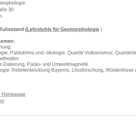
morphologie
raße 30
h
Ruhestand (
Lehrstuhls für Geomorphologie
)
hemen:
chung:
ie, Paläoklima und -ökologie, Quartär-Vulkanismus, Quartärstr
ethoden:
-Datierung, Paläo- und Umweltmagnetik
gie: Reliefentwicklung Bayerns, Lössforschung, Wüstenlösse au
e Homepage
en