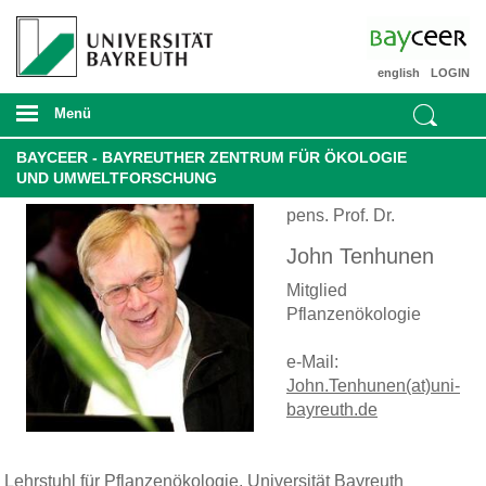
english
LOGIN
Menü
BAYCEER - BAYREUTHER ZENTRUM FÜR ÖKOLOGIE
UND UMWELTFORSCHUNG
pens. Prof. Dr.
John Tenhunen
Mitglied
Pflanzenökologie
e-Mail:
John.Tenhunen(at)uni-
bayreuth.de
Lehrstuhl für Pflanzenökologie, Universität Bayreuth