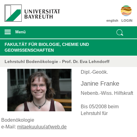
english
LOGIN
Menü
FAKULTÄT FÜR BIOLOGIE, CHEMIE UND
GEOWISSENSCHAFTEN
Lehrstuhl Bodenökologie - Prof. Dr. Eva Lehndorff
Dipl.-Geoök.
Janine Franke
Nebenb.-Wiss. Hilfskraft
Bis 05/2008 beim
Lehrstuhl für
Bodenökologie
e-Mail:
mitaekuuluu(at)web.de