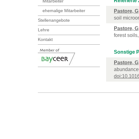
Referierte 
Mitarbeiter
ehemalige Mitarbeiter
Pastore, G
soil micro
Stellenangebote
Pastore, G
Lehre
forest soil
Kontakt
Sonstige P
Pastore, G
abundance o
doi:10.1016