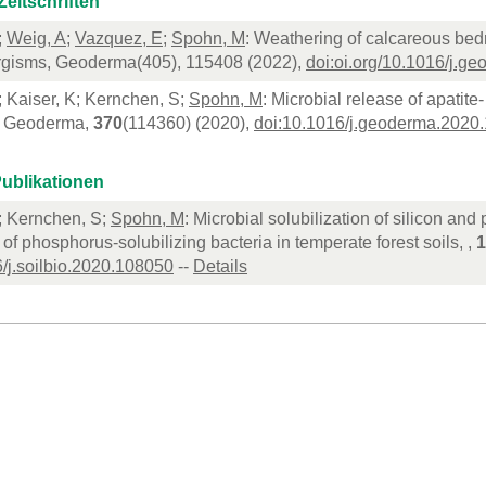
Zeitschriften
;
Weig, A
;
Vazquez, E
;
Spohn, M
: Weathering of calcareous bedro
orgisms, Geoderma(405), 115408 (2022),
doi:oi.org/10.1016/j.g
; Kaiser, K; Kernchen, S;
Spohn, M
: Microbial release of apatit
s, Geoderma,
370
(114360) (2020),
doi:10.1016/j.geoderma.2020
ublikationen
; Kernchen, S;
Spohn, M
: Microbial solubilization of silicon an
f phosphorus-solubilizing bacteria in temperate forest soils, ,
1
/j.soilbio.2020.108050
--
Details