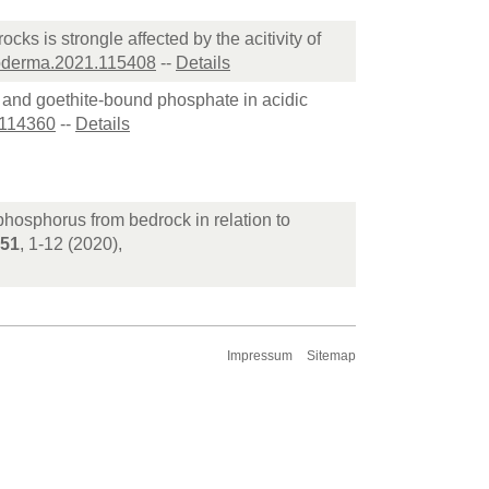
cks is strongle affected by the acitivity of
eoderma.2021.115408
--
Details
e- and goethite-bound phosphate in acidic
.114360
--
Details
d phosphorus from bedrock in relation to
51
, 1-12 (2020),
Impressum
Sitemap