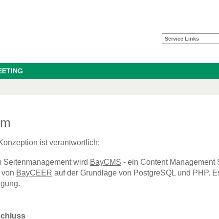
Service Links
EETING
um
Konzeption ist verantwortlich:
m Seitenmanagement wird
BayCMS
- ein Content Management S
t von
BayCEER
auf der Grundlage von PostgreSQL und PHP. Es s
ügung.
chluss