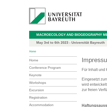
MACROECOLOGY AND BIOGEOGRAPHY M
May 3rd to 6th 2023 - Universität Bayreuth
Home
Impress
Home
Conference Program
Für Inhalt und 
Keynote
Eingesetzt zu
Workshops
wird entwickel
zur freien Verf
Excursion
Registration
Accommodation
Haftungsauss