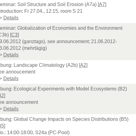
eminar: Soil Structure and Soil Erosion (A7a) [
A7
]
ntroduction: Fr 27.04., 12:15, room S 21
>
Details
eminar: Globalization of Economies and the Environment
C3b) [
C3
]
9.06.2012 (ganztags), see announcement; 21.06.2012-
3.06.2012 (mehrtägig)
>
Details
bung: Landscape Climatology (A2b) [
A2
]
ee annoucement
>
Details
bung: Ecological Experiments with Model Ecosystems (B2)
B2
]
ee announcement
>
Details
bung: Global Change Impacts on Species Distributions (B5)
B5
]
o.: 14:00-18:00, S24a (PC-Pool)