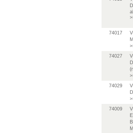
D
a
>
74017
V
M
>
74027
V
D
(
>
74029
V
D
>
74009
V
E
B
M