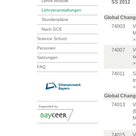
Lehre Module
SS 2012
Lehrveranstaltungen
Global Chang
Stundenpläne
74003
V
Nach GCE
M
Science School
>
Personen
74007
V
s
Satzungen
>
FAQ
74011
S
I
>
Global Chang
74013
V
(
M
>
74015
V