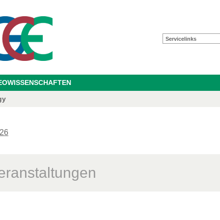
Servicelinks
GEOWISSENSCHAFTEN
gy
26
eranstaltungen