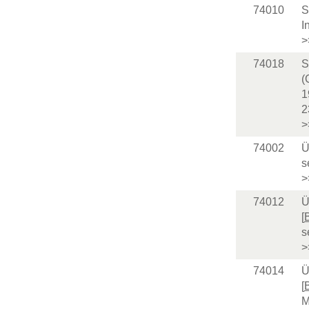
74010
S
I
>
74018
S
(
1
2
>
74002
Ü
s
>
74012
Ü
[
s
>
74014
Ü
[
M