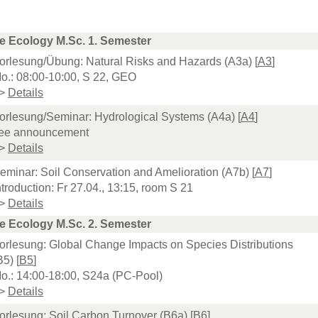
e Ecology M.Sc. 1. Semester
orlesung/Übung: Natural Risks and Hazards (A3a) [
A3
]
o.: 08:00-10:00, S 22, GEO
>
Details
orlesung/Seminar: Hydrological Systems (A4a) [
A4
]
ee announcement
>
Details
eminar: Soil Conservation and Amelioration (A7b) [
A7
]
ntroduction: Fr 27.04., 13:15, room S 21
>
Details
e Ecology M.Sc. 2. Semester
orlesung: Global Change Impacts on Species Distributions
B5) [
B5
]
o.: 14:00-18:00, S24a (PC-Pool)
>
Details
orlesung: Soil Carbon Turnover (B6a) [
B6
]