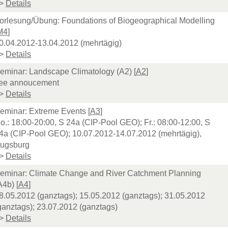
>
Details
orlesung/Übung: Foundations of Biogeographical Modelling
M4
]
0.04.2012-13.04.2012 (mehrtägig)
>
Details
eminar: Landscape Climatology (A2) [
A2
]
ee annoucement
>
Details
eminar: Extreme Events [
A3
]
o.: 18:00-20:00, S 24a (CIP-Pool GEO); Fr.: 08:00-12:00, S
4a (CIP-Pool GEO); 10.07.2012-14.07.2012 (mehrtägig),
ugsburg
>
Details
eminar: Climate Change and River Catchment Planning
A4b) [
A4
]
8.05.2012 (ganztags); 15.05.2012 (ganztags); 31.05.2012
ganztags); 23.07.2012 (ganztags)
>
Details