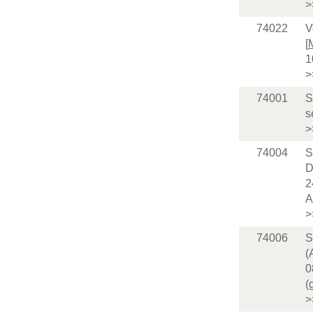
>
74022
V
[
1
>
74001
S
s
>
74004
S
D
2
A
>
74006
S
(
0
(
>