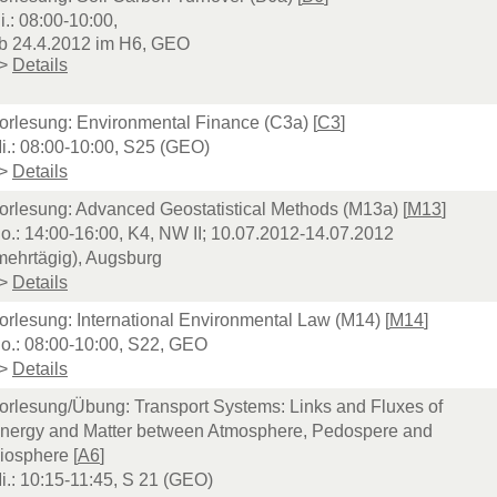
i.: 08:00-10:00,
b 24.4.2012 im H6, GEO
>
Details
orlesung: Environmental Finance (C3a) [
C3
]
i.: 08:00-10:00, S25 (GEO)
>
Details
orlesung: Advanced Geostatistical Methods (M13a) [
M13
]
o.: 14:00-16:00, K4, NW II; 10.07.2012-14.07.2012
mehrtägig), Augsburg
>
Details
orlesung: International Environmental Law (M14) [
M14
]
o.: 08:00-10:00, S22, GEO
>
Details
orlesung/Übung: Transport Systems: Links and Fluxes of
nergy and Matter between Atmosphere, Pedospere and
iosphere [
A6
]
i.: 10:15-11:45, S 21 (GEO)