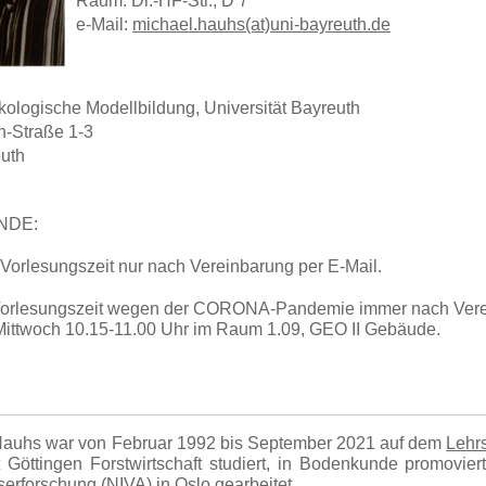
Raum: Dr.-HF-Str., D 7
e-Mail:
michael.hauhs(at)uni-bayreuth.de
Ökologische Modellbildung, Universität Bayreuth
h-Straße 1-3
uth
NDE:
Vorlesungszeit nur nach Vereinbarung per E-Mail.
orlesungszeit wegen der CORONA-Pandemie immer nach Verei
Mittwoch 10.15-11.00 Uhr im Raum 1.09, GEO II Gebäude.
 Hauhs war von Februar 1992 bis September 2021 auf dem
Lehrs
ät Göttingen Forstwirtschaft studiert, in Bodenkunde promov
sserforschung (NIVA) in Oslo gearbeitet.