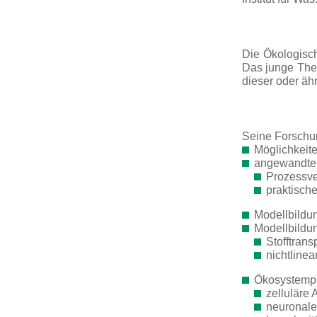
Die Ökologisch
Das junge The
dieser oder äh
Seine Forschu
Möglichkeit
angewandte
Prozessve
praktisch
Modellbildu
Modellbildu
Stofftran
nichtlinea
Ökosystemp
zelluläre
neuronale