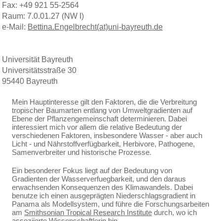
Fax: +49 921 55-2564
Raum: 7.0.01.27 (NW I)
e-Mail:
Bettina.Engelbrecht(at)uni-bayreuth.de
Universität Bayreuth
Universitätsstraße 30
95440 Bayreuth
Mein Hauptinteresse gilt den Faktoren, die die Verbreitung
tropischer Baumarten entlang von Umweltgradienten auf
Ebene der Pflanzengemeinschaft determinieren. Dabei
interessiert mich vor allem die relative Bedeutung der
verschiedenen Faktoren, insbesondere Wasser - aber auch
Licht - und Nährstoffverfügbarkeit, Herbivore, Pathogene,
Samenverbreiter und historische Prozesse.
Ein besonderer Fokus liegt auf der Bedeutung von
Gradienten der Wasserverfuegbarkeit, und den daraus
erwachsenden Konsequenzen des Klimawandels. Dabei
benutze ich einen ausgeprägten Niederschlagsgradient in
Panama als Modellsystem, und führe die Forschungsarbeiten
am
Smithsonian Tropical Research Institute
durch, wo ich
assoziierte Wissenschaftlerin bin.