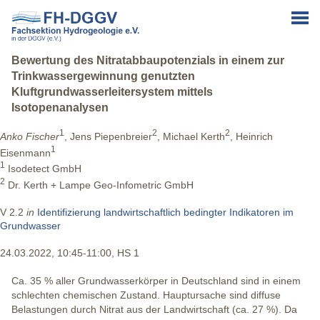
Bewertung des Nitratabbaupotenzials in einem zur
Trinkwassergewinnung genutzten
Kluftgrundwasserleitersystem mittels
Isotopenanalysen
1
2
2
Anko Fischer
, Jens Piepenbreier
, Michael Kerth
, Heinrich
1
Eisenmann
1
Isodetect GmbH
2
Dr. Kerth + Lampe Geo-Infometric GmbH
V 2.2
in
Identifizierung landwirtschaftlich bedingter Indikatoren im
Grundwasser
24.03.2022, 10:45-11:00, HS 1
Ca. 35 % aller Grundwasserkörper in Deutschland sind in einem
schlechten chemischen Zustand. Hauptursache sind diffuse
Belastungen durch Nitrat aus der Landwirtschaft (ca. 27 %). Da