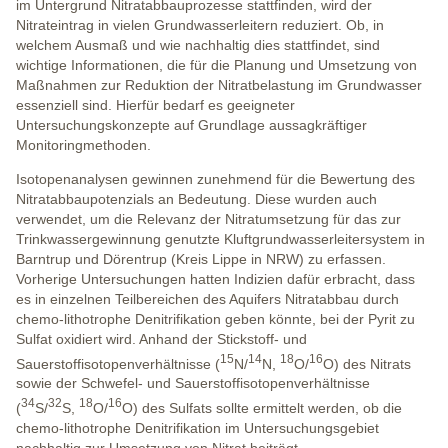
im Untergrund Nitratabbauprozesse stattfinden, wird der
Nitrateintrag in vielen Grundwasserleitern reduziert. Ob, in
welchem Ausmaß und wie nachhaltig dies stattfindet, sind
wichtige Informationen, die für die Planung und Umsetzung von
Maßnahmen zur Reduktion der Nitratbelastung im Grundwasser
essenziell sind. Hierfür bedarf es geeigneter
Untersuchungskonzepte auf Grundlage aussagkräftiger
Monitoringmethoden.
Isotopenanalysen gewinnen zunehmend für die Bewertung des
Nitratabbaupotenzials an Bedeutung. Diese wurden auch
verwendet, um die Relevanz der Nitratumsetzung für das zur
Trinkwassergewinnung genutzte Kluftgrundwasserleitersystem in
Barntrup und Dörentrup (Kreis Lippe in NRW) zu erfassen.
Vorherige Untersuchungen hatten Indizien dafür erbracht, dass
es in einzelnen Teilbereichen des Aquifers Nitratabbau durch
chemo-lithotrophe Denitrifikation geben könnte, bei der Pyrit zu
Sulfat oxidiert wird. Anhand der Stickstoff- und
15
14
18
16
Sauerstoffisotopenverhältnisse (
N/
N,
O/
O) des Nitrats
sowie der Schwefel- und Sauerstoffisotopenverhältnisse
34
32
18
16
(
S/
S,
O/
O) des Sulfats sollte ermittelt werden, ob die
chemo-lithotrophe Denitrifikation im Untersuchungsgebiet
nachhaltig zur Umsetzung von Nitrat beiträgt.