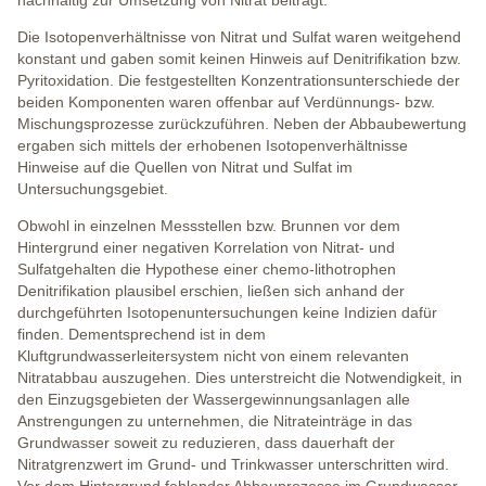
Die Isotopenverhältnisse von Nitrat und Sulfat waren weitgehend
konstant und gaben somit keinen Hinweis auf Denitrifikation bzw.
Pyritoxidation. Die festgestellten Konzentrationsunterschiede der
beiden Komponenten waren offenbar auf Verdünnungs- bzw.
Mischungsprozesse zurückzuführen. Neben der Abbaubewertung
ergaben sich mittels der erhobenen Isotopenverhältnisse
Hinweise auf die Quellen von Nitrat und Sulfat im
Untersuchungsgebiet.
Obwohl in einzelnen Messstellen bzw. Brunnen vor dem
Hintergrund einer negativen Korrelation von Nitrat- und
Sulfatgehalten die Hypothese einer chemo-lithotrophen
Denitrifikation plausibel erschien, ließen sich anhand der
durchgeführten Isotopenuntersuchungen keine Indizien dafür
finden. Dementsprechend ist in dem
Kluftgrundwasserleitersystem nicht von einem relevanten
Nitratabbau auszugehen. Dies unterstreicht die Notwendigkeit, in
den Einzugsgebieten der Wassergewinnungsanlagen alle
Anstrengungen zu unternehmen, die Nitrateinträge in das
Grundwasser soweit zu reduzieren, dass dauerhaft der
Nitratgrenzwert im Grund- und Trinkwasser unterschritten wird.
Vor dem Hintergrund fehlender Abbauprozesse im Grundwasser