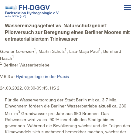
Wassereinzugsgebiet vs. Naturschutzgebiet:
Pilotversuch zur Beregnung eines Berliner Moores mit
entmaterialisiertem Trinkwasser
1
1
1
Gunnar Lorenzen
, Martin Schulz
, Lisa-Maija Paul
, Bernhard
1
Hasch
1
Berliner Wasserbetriebe
V 6.3
in
Hydrogeologie in der Praxis
24.03.2022, 09:30-09:45, HS 2
Für die Wasserversorgung der Stadt Berlin mit ca. 3,7 Mio.
Einwohnern fördern die Berliner Wasserbetriebe aktuell ca. 230
3
Mio. m
Grundwasser pro Jahr aus 650 Brunnen. Das
Rohwasser wird zu ca. 90 % innerhalb des Stadtgebietes
gewonnen. Während die Bevölkerung wächst und die Folgen des
Klimawandels sich zunehmend bemerkbar machen, wächst der