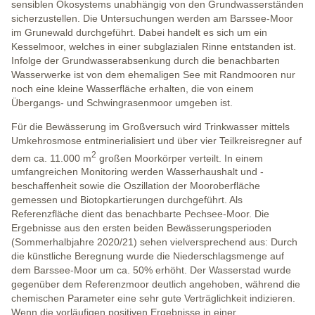
sensiblen Ökosystems unabhängig von den Grundwasserständen
sicherzustellen. Die Untersuchungen werden am Barssee-Moor
im Grunewald durchgeführt. Dabei handelt es sich um ein
Kesselmoor, welches in einer subglazialen Rinne entstanden ist.
Infolge der Grundwasserabsenkung durch die benachbarten
Wasserwerke ist von dem ehemaligen See mit Randmooren nur
noch eine kleine Wasserfläche erhalten, die von einem
Übergangs- und Schwingrasenmoor umgeben ist.
Für die Bewässerung im Großversuch wird Trinkwasser mittels
Umkehrosmose entminerialisiert und über vier Teilkreisregner auf
2
dem ca. 11.000 m
großen Moorkörper verteilt. In einem
umfangreichen Monitoring werden Wasserhaushalt und -
beschaffenheit sowie die Oszillation der Mooroberfläche
gemessen und Biotopkartierungen durchgeführt. Als
Referenzfläche dient das benachbarte Pechsee-Moor. Die
Ergebnisse aus den ersten beiden Bewässerungsperioden
(Sommerhalbjahre 2020/21) sehen vielversprechend aus: Durch
die künstliche Beregnung wurde die Niederschlagsmenge auf
dem Barssee-Moor um ca. 50% erhöht. Der Wasserstad wurde
gegenüber dem Referenzmoor deutlich angehoben, während die
chemischen Parameter eine sehr gute Verträglichkeit indizieren.
Wenn die vorläufigen positiven Ergebnisse in einer