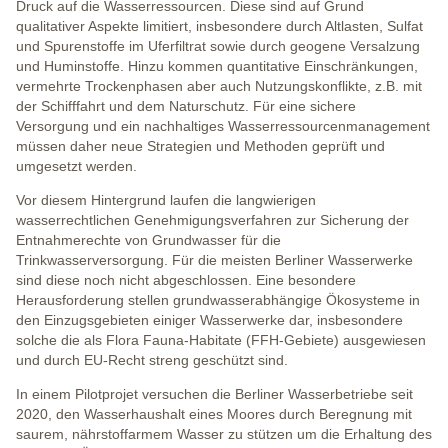
Druck auf die Wasserressourcen. Diese sind auf Grund
qualitativer Aspekte limitiert, insbesondere durch Altlasten, Sulfat
und Spurenstoffe im Uferfiltrat sowie durch geogene Versalzung
und Huminstoffe. Hinzu kommen quantitative Einschränkungen,
vermehrte Trockenphasen aber auch Nutzungskonflikte, z.B. mit
der Schifffahrt und dem Naturschutz. Für eine sichere
Versorgung und ein nachhaltiges Wasserressourcenmanagement
müssen daher neue Strategien und Methoden geprüft und
umgesetzt werden.
Vor diesem Hintergrund laufen die langwierigen
wasserrechtlichen Genehmigungsverfahren zur Sicherung der
Entnahmerechte von Grundwasser für die
Trinkwasserversorgung. Für die meisten Berliner Wasserwerke
sind diese noch nicht abgeschlossen. Eine besondere
Herausforderung stellen grundwasserabhängige Ökosysteme in
den Einzugsgebieten einiger Wasserwerke dar, insbesondere
solche die als Flora Fauna-Habitate (FFH-Gebiete) ausgewiesen
und durch EU-Recht streng geschützt sind.
In einem Pilotprojet versuchen die Berliner Wasserbetriebe seit
2020, den Wasserhaushalt eines Moores durch Beregnung mit
saurem, nährstoffarmem Wasser zu stützen um die Erhaltung des