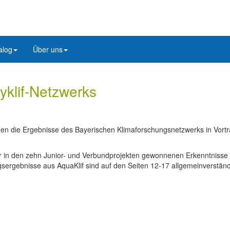
alog
Über uns
yklif-Netzwerks
 die Ergebnisse des Bayerischen Klimaforschungsnetzwerks in Vort
r in den zehn Junior- und Verbundprojekten gewonnenen Erkenntnisse 
gsergebnisse aus AquaKlif sind auf den Seiten 12-17 allgemeinverständ