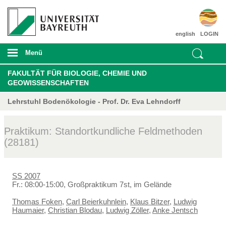
english
LOGIN
Menü
FAKULTÄT FÜR BIOLOGIE, CHEMIE UND
GEOWISSENSCHAFTEN
Lehrstuhl Bodenökologie - Prof. Dr. Eva Lehndorff
Praktikum: Standortkundliche Feldmethoden
(28181)
SS 2007
Fr.: 08:00-15:00, Großpraktikum 7st, im Gelände
Thomas Foken
,
Carl Beierkuhnlein
,
Klaus Bitzer
,
Ludwig
Haumaier
,
Christian Blodau
,
Ludwig Zöller
,
Anke Jentsch