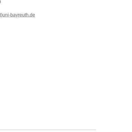
9
t)uni-bayreuth.de