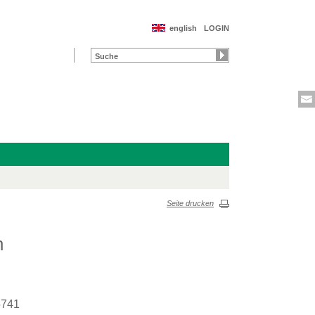
english
LOGIN
Seite drucken
n
5741