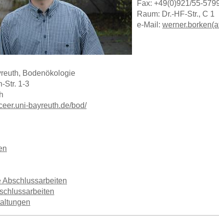
Fax: +49(0)921/55-579
Raum: Dr.-HF-Str., C 1
e-Mail:
werner.borken(a
yreuth, Bodenökologie
-Str. 1-3
h
ceer.uni-bayreuth.de/bod/
en
 Abschlussarbeiten
schlussarbeiten
taltungen