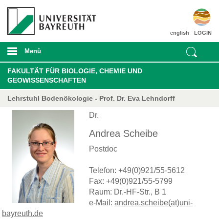
english
LOGIN
Menü
FAKULTÄT FÜR BIOLOGIE, CHEMIE UND
GEOWISSENSCHAFTEN
Lehrstuhl Bodenökologie - Prof. Dr. Eva Lehndorff
Dr.
Andrea Scheibe
Postdoc
Telefon: +49(0)921/55-5612
Fax: +49(0)921/55-5799
Raum: Dr.-HF-Str., B 1
e-Mail:
andrea.scheibe(at)uni-
bayreuth.de