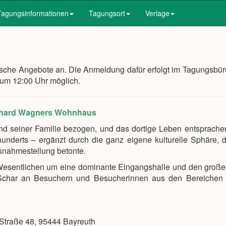
Tagungsinformationen
Tagungsort
Verlage
ische Angebote an. Die Anmeldung dafür erfolgt im Tagungsbü
3 um 12:00 Uhr möglich.
ichard Wagners Wohnhaus
d seiner Familie bezogen, und das dortige Leben entsprache
underts – ergänzt durch die ganz eigene kulturelle Sphäre, 
snahmestellung betonte.
 Wesentlichen um eine dominante Eingangshalle und den groß
re Schar an Besuchern und Besucherinnen aus den Bereichen K
Straße 48, 95444 Bayreuth