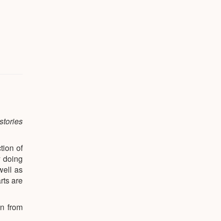
stories
tion of
 doing
well as
rts are
on from