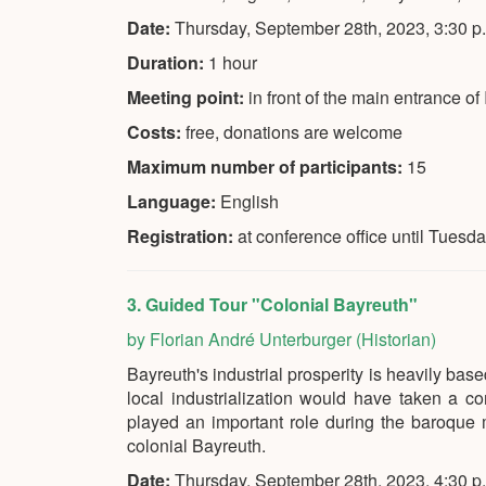
Date:
Thursday, September 28th, 2023, 3:30 p
Duration:
1 hour
Meeting point:
in front of the main entrance 
Costs:
free, donations are welcome
Maximum number of participants:
15
Language:
English
Registration:
at conference office until Tuesd
3. Guided Tour "Colonial Bayreuth"
by Florian André Unterburger (Historian)
Bayreuth's industrial prosperity is heavily bas
local industrialization would have taken a c
played an important role during the baroque m
colonial Bayreuth.
Date:
Thursday, September 28th, 2023, 4:30 p