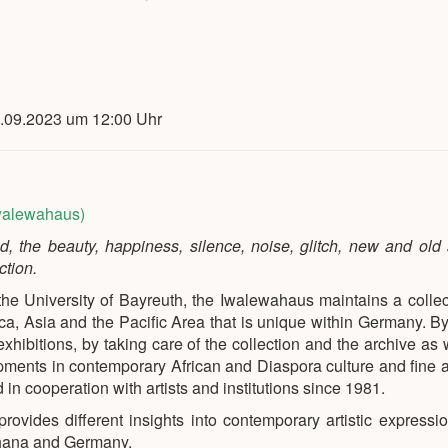
6.09.2023 um 12:00 Uhr
Iwalewahaus)
d, the beauty, happiness, silence, noise, glitch, new and old 
ction.
t the University of Bayreuth, the Iwalewahaus maintains a collec
ca, Asia and the Pacific Area that is unique within Germany.
By
ibitions, by taking care of the collection and the archive as 
lopments in contemporary African and Diaspora culture and fine a
n cooperation with artists and institutions since 1981.
rovides different insights into contemporary artistic expressi
Ghana and Germany.