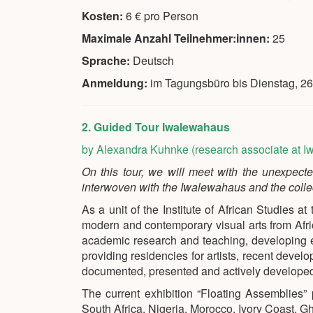
Kosten:
6 € pro Person
Maximale Anzahl Teilnehmer:innen:
25
Sprache:
Deutsch
Anmeldung:
im Tagungsbüro bis Dienstag, 2
2. Guided Tour Iwalewahaus
by Alexandra Kuhnke (research associate at 
O
n this tour, we will meet with the unexpecte
interwoven with the Iwalewahaus and the colle
As a unit of the Institute of African Studies a
modern and contemporary visual arts from Afri
academic research and teaching, developing exh
providing residencies for artists, recent deve
documented, presented and actively developed i
The current exhibition “Floating Assemblies” p
South Africa, Nigeria, Morocco, Ivory Coast, 