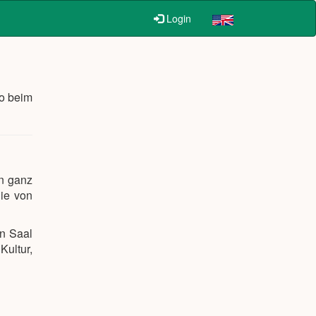
Login
ro beim
n ganz
die von
en Saal
ultur,