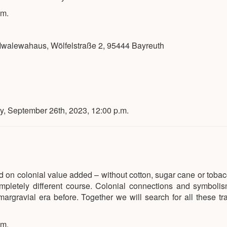
.m.
of Iwalewahaus, Wölfelstraße 2, 95444 Bayreuth
ay, September 26th, 2023, 12:00 p.m.
ed on colonial value added – without cotton, sugar cane or tobac
ompletely different course. Colonial connections and symboli
argravial era before. Together we will search for all these tr
.m.