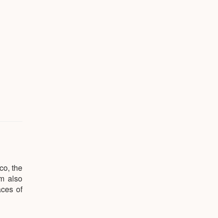
co, the
sm also
aces of