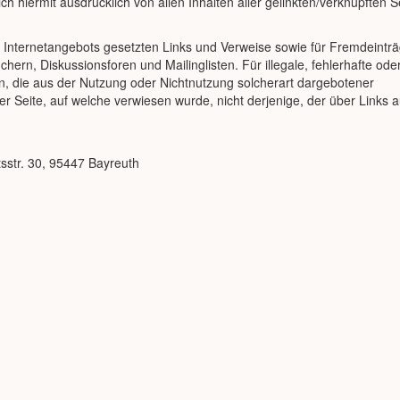
ich hiermit ausdrücklich von allen Inhalten aller gelinkten/verknüpften S
nen Internetangebots gesetzten Links und Verweise sowie für Fremdeinträ
hern, Diskussionsforen und Mailinglisten. Für illegale, fehlerhafte ode
n, die aus der Nutzung oder Nichtnutzung solcherart dargebotener
der Seite, auf welche verwiesen wurde, nicht derjenige, der über Links a
tsstr. 30, 95447 Bayreuth