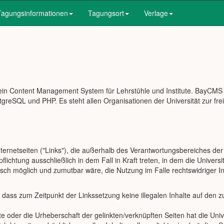
Tagungsinformationen
Tagungsort
Verlage
ein Content Management System für Lehrstühle und Institute. BayCMS
greSQL und PHP. Es steht allen Organisationen der Universität zur fre
nternetseiten ("Links"), die außerhalb des Verantwortungsbereiches der
lichtung ausschließlich in dem Fall in Kraft treten, in dem die Universi
isch möglich und zumutbar wäre, die Nutzung im Falle rechtswidriger In
h, dass zum Zeitpunkt der Linkssetzung keine illegalen Inhalte auf den z
te oder die Urheberschaft der gelinkten/verknüpften Seiten hat die Univ