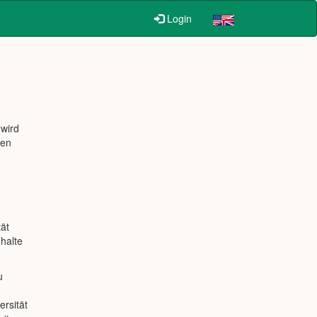
Login
 wird
ien
tät
halte
u
ersität