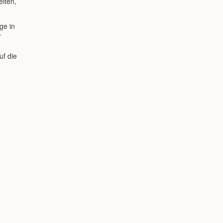
eiten,
ge in
r
uf die