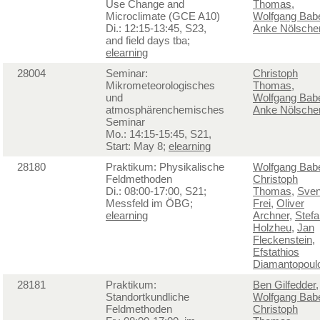
Use Change and
Thomas
,
Microclimate (GCE A10)
Wolfgang Bab
Di.: 12:15-13:45, S23,
Anke Nölsche
and field days tba;
elearning
28004
Seminar:
Christoph
Mikrometeorologisches
Thomas
,
und
Wolfgang Bab
atmosphärenchemisches
Anke Nölsche
Seminar
Mo.: 14:15-15:45, S21,
Start: May 8;
elearning
28180
Praktikum: Physikalische
Wolfgang Bab
Feldmethoden
Christoph
Di.: 08:00-17:00, S21;
Thomas
,
Sve
Messfeld im ÖBG;
Frei
,
Oliver
elearning
Archner
,
Stefa
Holzheu
,
Jan
Fleckenstein
,
Efstathios
Diamantopoul
28181
Praktikum:
Ben Gilfedder
,
Standortkundliche
Wolfgang Bab
Feldmethoden
Christoph