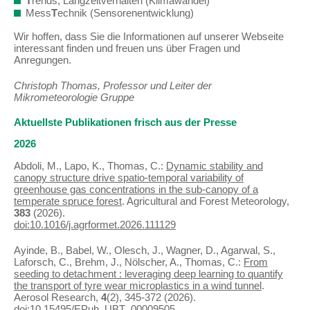
T
rends, Langzeitverhalten (Klimawandel)
Mess
T
echnik (Sensorenentwicklung)
Wir hoffen, dass Sie die Informationen auf unserer Webseite
interessant finden und freuen uns über Fragen und
Anregungen.
Christoph Thomas, Professor und Leiter der
Mikrometeorologie Gruppe
Aktuellste Publikationen frisch aus der Presse
2026
Abdoli, M., Lapo, K., Thomas, C.:
Dynamic stability and
canopy structure drive spatio-temporal variability of
greenhouse gas concentrations in the sub-canopy of a
temperate spruce forest
. Agricultural and Forest Meteorology,
383
(2026).
doi:10.1016/j.agrformet.2026.111129
Ayinde, B., Babel, W., Olesch, J., Wagner, D., Agarwal, S.,
Laforsch, C., Brehm, J., Nölscher, A., Thomas, C.:
From
seeding to detachment : leveraging deep learning to quantify
the transport of tyre wear microplastics in a wind tunnel
.
Aerosol Research,
4
(2), 345-372 (2026).
doi:10.15495/EPub_UBT_00009505