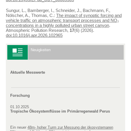
Sungur, L., Bamberger, I., Schneider, J., Bachmann, F.,
Nölscher, A., Thomas, C.:
The impact of synoptic forcing and
vehicle traffic on atmospheric transport processes and NO₂
concentrations in a highly polluted urban street canyon
.
Atmospheric Pollution Research,
17
(6) (2026).
doi:10.1016/j.apr.2026.102965
Neuigkeiten
Aktuelle Messwerte
Forschung
01.10.2025
Tropische Ökosystemflüsse im Primärregenwald Perus
Ein neuer
48m- hoher Turm zur Messung der ökosystemaren