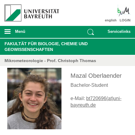
english
LOGIN
Menü
Servicelinks
FAKULTÄT FÜR BIOLOGIE, CHEMIE UND
GEOWISSENSCHAFTEN
Mikrometeorologie - Prof. Christoph Thomas
Mazal Oberlaender
Bachelor-Student
e-Mail:
bt720696(at)uni-
bayreuth.de