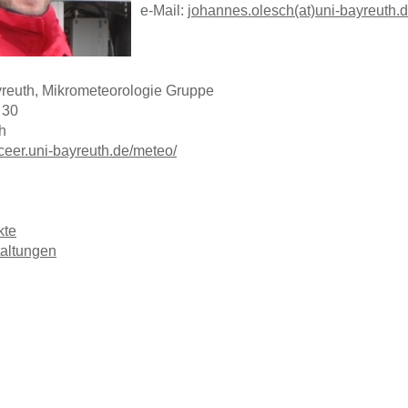
e-Mail:
johannes.olesch(at)uni-bayreuth.
yreuth, Mikrometeorologie Gruppe
. 30
h
ceer.uni-bayreuth.de/meteo/
kte
taltungen