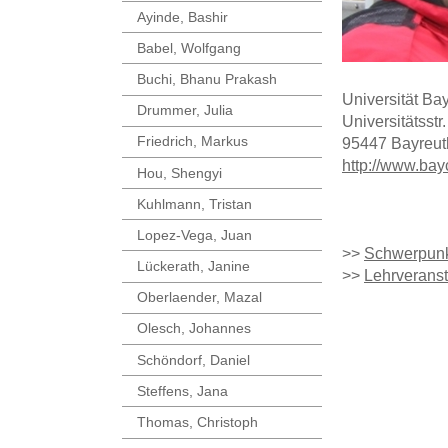
Ayinde, Bashir
Babel, Wolfgang
Buchi, Bhanu Prakash
Universität Ba
Drummer, Julia
Universitätsstr
Friedrich, Markus
95447 Bayreut
http://www.bay
Hou, Shengyi
Kuhlmann, Tristan
Lopez-Vega, Juan
>>
Schwerpun
Lückerath, Janine
>>
Lehrverans
Oberlaender, Mazal
Olesch, Johannes
Schöndorf, Daniel
Steffens, Jana
Thomas, Christoph