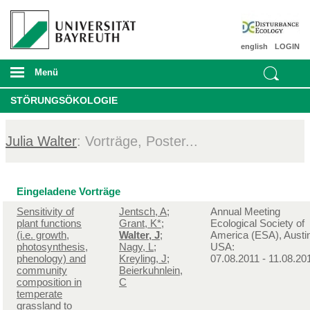
english
LOGIN
Menü
STÖRUNGSÖKOLOGIE
Julia Walter
: Vorträge, Poster...
Eingeladene Vorträge
Sensitivity of
Jentsch, A
;
Annual Meeting
plant functions
Grant, K*
;
Ecological Society of
(i.e. growth,
Walter, J
;
America (ESA), Austi
photosynthesis,
Nagy, L
;
USA:
phenology) and
Kreyling, J
;
07.08.2011 - 11.08.20
community
Beierkuhnlein,
composition in
C
temperate
grassland to