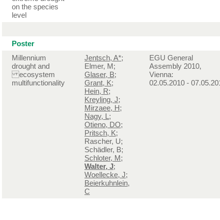
on the species
level
Poster
Millennium
Jentsch, A*
;
EGU General
drought and
Elmer, M;
Assembly 2010,
ecosystem
Glaser, B
;
Vienna:
multifunctionality
Grant, K
;
02.05.2010 - 07.05.20
Hein, R
;
Kreyling, J
;
Mirzaee, H
;
Nagy, L
;
Otieno, DO
;
Pritsch, K
;
Rascher, U;
Schädler, B;
Schloter, M
;
Walter, J
;
Woellecke, J
;
Beierkuhnlein,
C