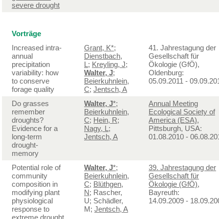
severe drought
Vorträge
Increased intra-
Grant, K*
;
41. Jahrestagung der
annual
Dienstbach,
Gesellschaft für
precipitation
L
;
Kreyling, J
;
Ökologie (GfÖ),
variability: how
Walter, J
;
Oldenburg:
to conserve
Beierkuhnlein,
05.09.2011 - 09.09.20
forage quality
C
;
Jentsch, A
Do grasses
Walter, J
*
;
Annual Meeting
remember
Beierkuhnlein,
Ecological Society of
droughts?
C
;
Hein, R
;
America (ESA)
,
Evidence for a
Nagy, L
;
Pittsburgh, USA:
long-term
Jentsch, A
01.08.2010 - 06.08.20
drought-
memory
Potential role of
Walter, J
*
;
39. Jahrestagung der
community
Beierkuhnlein,
Gesellschaft für
composition in
C
;
Blüthgen,
Ökologie (GfÖ)
,
modifying plant
N
; Rascher,
Bayreuth:
physiological
U; Schädler,
14.09.2009 - 18.09.20
response to
M;
Jentsch, A
extreme drought