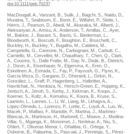
doi:10.1111/geb.70237
MacDougall, A., Vanzant, B., Sulik, J., Bagchi, S., Naidu, D.,
Muraina, T., Seabloom, E., Borer, E., Wilfahrt, P., Slette, I.,
Hierro, J., Pearson, D., Abedi, M., Akasaka, M., Alberti, J.,
Aleksanyan, A., Amisu, A., Anderson, T., Arnillas, C., Ayer,
M., Bakker, J., Basant, S., Basto, S., Biederman, L.,
Bloodworth, K., Boscutti, F., Boughton, E., Bruschetti, C.,
Buckley, H., Buckley, Y., Bugalho, M., Caldeira, M.,
Campetella, G., Cannone, N., Carbognani, M., Carbutt, C.,
Carniello, M., Cervellini, M., Chaudhary, T., Chen, Q., Clark,
A., Cousins, S., Dalle Fratte, M., Day, N., Deák, B., Dietrich,
J., Dixon, A., Eisenhauer, N., Elgersma, K., Eren, O.,
Eskelinen, A., Estrada, C., Fay, P., Fayvush, G., Flynn, K.,
García Meza, D., Gargano, D., Gherardi, L., Girkin, N.,
González, L., Graff, P., Hagenberg, L., Halbritter, A.,
Havrilchak, N., Herdoiza, N., Hersch-Green, E., Hopping, K.,
Jentsch, A., Jimoh, S., Kerby, J., Kirkman, K., Knops, J.,
Koerner, S., Koltz, A., Komatsu, K., Koura, B., Kruse, S.,
Laanisto, L., Lannes, L., Li, W., Liang, M., Lkhagva, A.,
López-Olmedo, L., Lorenzo, P., Lortie, C., Loydi, A., Luo, W.,
Macek, P., Malfasi, F., Mariotte, P., Martina, J., Martínez-
Blancas, A., Martinson, H., Martorell, C., Meave, J., Medina-
Villar, S., Mganga, K., Monsimet, J., Nerlekar, A., Niu, S.,
Ohlert, T., Oliveras Menor, I., Oñatibia, G., Ortega, Y.,
Osborne, B., Palpurina, S., Pascual, J., Pennings, S., Pérez-