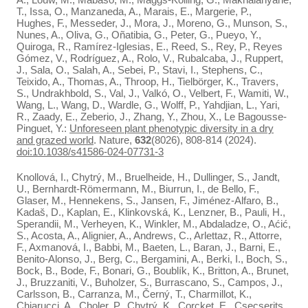
T., Issa, O., Manzaneda, A., Marais, E., Margerie, P.,
Hughes, F., Messeder, J., Mora, J., Moreno, G., Munson, S.,
Nunes, A., Oliva, G., Oñatibia, G., Peter, G., Pueyo, Y.,
Quiroga, R., Ramírez-Iglesias, E., Reed, S., Rey, P., Reyes
Gómez, V., Rodríguez, A., Rolo, V., Rubalcaba, J., Ruppert,
J., Sala, O., Salah, A., Sebei, P., Stavi, I., Stephens, C.,
Teixido, A., Thomas, A., Throop, H., Tielbörger, K., Travers,
S., Undrakhbold, S., Val, J., Valkó, O., Velbert, F., Wamiti, W.,
Wang, L., Wang, D., Wardle, G., Wolff, P., Yahdjian, L., Yari,
R., Zaady, E., Zeberio, J., Zhang, Y., Zhou, X., Le Bagousse-
Pinguet, Y.:
Unforeseen plant phenotypic diversity in a dry
and grazed world
. Nature,
632
(8026), 808-814 (2024).
doi:10.1038/s41586-024-07731-3
Knollová, I., Chytrý, M., Bruelheide, H., Dullinger, S., Jandt,
U., Bernhardt‐Römermann, M., Biurrun, I., de Bello, F.,
Glaser, M., Hennekens, S., Jansen, F., Jiménez‐Alfaro, B.,
Kadaš, D., Kaplan, E., Klinkovská, K., Lenzner, B., Pauli, H.,
Sperandii, M., Verheyen, K., Winkler, M., Abdaladze, O., Aćić,
S., Acosta, A., Alignier, A., Andrews, C., Arlettaz, R., Attorre,
F., Axmanová, I., Babbi, M., Baeten, L., Baran, J., Barni, E.,
Benito‐Alonso, J., Berg, C., Bergamini, A., Berki, I., Boch, S.,
Bock, B., Bode, F., Bonari, G., Boublík, K., Britton, A., Brunet,
J., Bruzzaniti, V., Buholzer, S., Burrascano, S., Campos, J.,
Carlsson, B., Carranza, M., Černý, T., Charmillot, K.,
Chiarucci, A., Choler, P., Chytrý, K., Corcket, E., Csecserits,