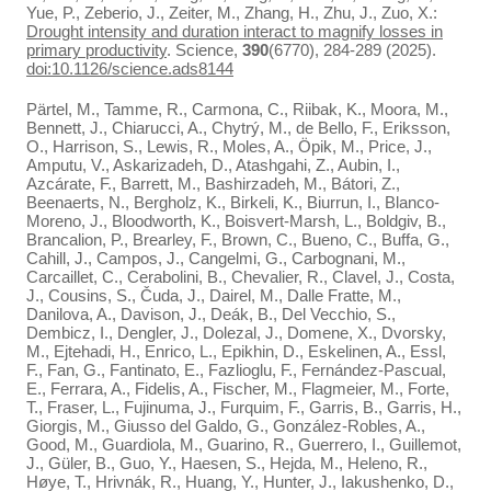
Yue, P., Zeberio, J., Zeiter, M., Zhang, H., Zhu, J., Zuo, X.:
Drought intensity and duration interact to magnify losses in
primary productivity
. Science,
390
(6770), 284-289 (2025).
doi:10.1126/science.ads8144
Pärtel, M., Tamme, R., Carmona, C., Riibak, K., Moora, M.,
Bennett, J., Chiarucci, A., Chytrý, M., de Bello, F., Eriksson,
O., Harrison, S., Lewis, R., Moles, A., Öpik, M., Price, J.,
Amputu, V., Askarizadeh, D., Atashgahi, Z., Aubin, I.,
Azcárate, F., Barrett, M., Bashirzadeh, M., Bátori, Z.,
Beenaerts, N., Bergholz, K., Birkeli, K., Biurrun, I., Blanco-
Moreno, J., Bloodworth, K., Boisvert-Marsh, L., Boldgiv, B.,
Brancalion, P., Brearley, F., Brown, C., Bueno, C., Buffa, G.,
Cahill, J., Campos, J., Cangelmi, G., Carbognani, M.,
Carcaillet, C., Cerabolini, B., Chevalier, R., Clavel, J., Costa,
J., Cousins, S., Čuda, J., Dairel, M., Dalle Fratte, M.,
Danilova, A., Davison, J., Deák, B., Del Vecchio, S.,
Dembicz, I., Dengler, J., Dolezal, J., Domene, X., Dvorsky,
M., Ejtehadi, H., Enrico, L., Epikhin, D., Eskelinen, A., Essl,
F., Fan, G., Fantinato, E., Fazlioglu, F., Fernández-Pascual,
E., Ferrara, A., Fidelis, A., Fischer, M., Flagmeier, M., Forte,
T., Fraser, L., Fujinuma, J., Furquim, F., Garris, B., Garris, H.,
Giorgis, M., Giusso del Galdo, G., González-Robles, A.,
Good, M., Guardiola, M., Guarino, R., Guerrero, I., Guillemot,
J., Güler, B., Guo, Y., Haesen, S., Hejda, M., Heleno, R.,
Høye, T., Hrivnák, R., Huang, Y., Hunter, J., Iakushenko, D.,