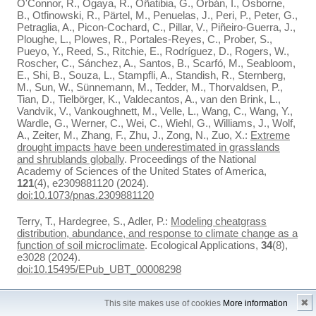
O'Connor, R., Ogaya, R., Oñatibia, G., Orbán, I., Osborne,
B., Otfinowski, R., Pärtel, M., Penuelas, J., Peri, P., Peter, G.,
Petraglia, A., Picon-Cochard, C., Pillar, V., Piñeiro-Guerra, J.,
Ploughe, L., Plowes, R., Portales-Reyes, C., Prober, S.,
Pueyo, Y., Reed, S., Ritchie, E., Rodríguez, D., Rogers, W.,
Roscher, C., Sánchez, A., Santos, B., Scarfó, M., Seabloom,
E., Shi, B., Souza, L., Stampfli, A., Standish, R., Sternberg,
M., Sun, W., Sünnemann, M., Tedder, M., Thorvaldsen, P.,
Tian, D., Tielbörger, K., Valdecantos, A., van den Brink, L.,
Vandvik, V., Vankoughnett, M., Velle, L., Wang, C., Wang, Y.,
Wardle, G., Werner, C., Wei, C., Wiehl, G., Williams, J., Wolf,
A., Zeiter, M., Zhang, F., Zhu, J., Zong, N., Zuo, X.:
Extreme
drought impacts have been underestimated in grasslands
and shrublands globally
. Proceedings of the National
Academy of Sciences of the United States of America,
121
(4), e2309881120 (2024).
doi:10.1073/pnas.2309881120
Terry, T., Hardegree, S., Adler, P.:
Modeling cheatgrass
distribution, abundance, and response to climate change as a
function of soil microclimate
. Ecological Applications,
34
(8),
e3028 (2024).
doi:10.15495/EPub_UBT_00008298
Terry, T., Adler, P.:
Precipitation seasonality and soil texture
✖
This site makes use of cookies
More information
interact to shape dryland recovery from severe disturbance
.