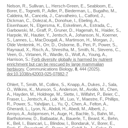
Nelson, R., Sullivan, L., Hersch-Green, E., Seabloom, E.,
Borer, E., Tognetti, P., Adler, P., Biederman, L., Bugalho, M.,
Caldeira, M., Cancela, J., Carvalheiro, L., Catford, J.,
Dickman, C., Dolezal, A., Donohue, I., Ebeling, A.,
Eisenhauer, N., Elgersma, K., Eskelinen, A., Estrada, C.,
Garbowski, M., Graff, P., Gruner, D., Hagenah, N., Haider, S.,
Harpole, W., Hautier, Y., Jentsch, A., Johanson, N., Koerner,
S., Lannes, L., MacDougall, A., Martinson, H., Morgan, J.,
Olde Venterink, H., Orr, D., Osborne, B., Peri, P., Power, S.,
Raynaud, X., Risch, A., Shrestha, M., Smith, N., Stevens, C.,
Veen, G., Virtanen, R., Wardle, G., Wolf, A., Young, A.,
Harrison, S.:
Forb diversity globally is harmed by nutrient
enrichment but can be rescued by large mammalian
herbivory
. Communications Biology,
8
, 444 (2025).
doi:10.1038/s42003-025-07882-7
Ohlert, T., Smith, M., Collins, S., Knapp, A., Dukes, J., Sala,
O., Wilkins, K., Munson, S., Anderson, M., Avolio, M., Chen,
A., Hayden, M., Holdrege, M., Slette, I., Wilfahrt, P., Beier, C.,
Fraser, L., Jentsch, A., Loik, M., Luo, Y., Maestre, F., Phillips,
R., Power, S., Yahdjian, L., Yu, Q., Chen, A., Felton, A.,
Gherardi, L., Lyon, N., Abdoli, H., Abedi, M., Alberti, J.,
Arroyo, A., Asbjornsen, H., Auge, H., Bachle, S., Bahn, M.,
Bartholomew, D., Batbaatar, A., Bauerle, T., Beard, K., Behn,
K., Beil, I., Biancari, L., Blindow, I., Bondaruk, V., Borer, E.,