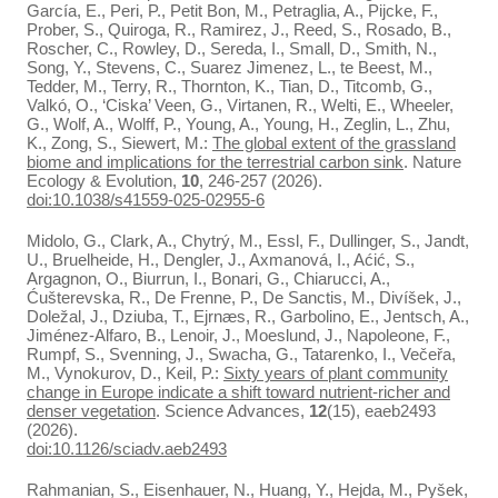
García, E., Peri, P., Petit Bon, M., Petraglia, A., Pijcke, F.,
Prober, S., Quiroga, R., Ramirez, J., Reed, S., Rosado, B.,
Roscher, C., Rowley, D., Sereda, I., Small, D., Smith, N.,
Song, Y., Stevens, C., Suarez Jimenez, L., te Beest, M.,
Tedder, M., Terry, R., Thornton, K., Tian, D., Titcomb, G.,
Valkó, O., ‘Ciska’ Veen, G., Virtanen, R., Welti, E., Wheeler,
G., Wolf, A., Wolff, P., Young, A., Young, H., Zeglin, L., Zhu,
K., Zong, S., Siewert, M.:
The global extent of the grassland
biome and implications for the terrestrial carbon sink
. Nature
Ecology & Evolution,
10
, 246-257 (2026).
doi:10.1038/s41559-025-02955-6
Midolo, G., Clark, A., Chytrý, M., Essl, F., Dullinger, S., Jandt,
U., Bruelheide, H., Dengler, J., Axmanová, I., Aćić, S.,
Argagnon, O., Biurrun, I., Bonari, G., Chiarucci, A.,
Ćušterevska, R., De Frenne, P., De Sanctis, M., Divíšek, J.,
Doležal, J., Dziuba, T., Ejrnæs, R., Garbolino, E., Jentsch, A.,
Jiménez-Alfaro, B., Lenoir, J., Moeslund, J., Napoleone, F.,
Rumpf, S., Svenning, J., Swacha, G., Tatarenko, I., Večeřa,
M., Vynokurov, D., Keil, P.:
Sixty years of plant community
change in Europe indicate a shift toward nutrient-richer and
denser vegetation
. Science Advances,
12
(15), eaeb2493
(2026).
doi:10.1126/sciadv.aeb2493
Rahmanian, S., Eisenhauer, N., Huang, Y., Hejda, M., Pyšek,