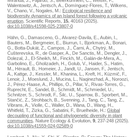
Miranda, J., Fajardo, S., Beierkuhnlein, C., Weiser, F.,
Walentowitz, A., Jentsch, A., Domínguez-Flores, T., Wilkens,
V., Chano, V., Nogales, M.:
Ecological resilience and
biodiversity dynamics of an Island forest following a volcanic
eruption
. Scientific Reports,
15
, 40163 (2025).
doi:10.1038/s41598-025-23807-0
Hähn, G., Damasceno, G., Alvarez-Davila, E., Aubin, I.,
Bauters, M., Bergmeier, E., Biurrun, I., Bjorkman, A., Bonari,
G., Botta-Dukát, Z., Campos, J., Čarni, A., Chytrý, M.,
Ćušterevska, R., de Gasper, A., De Sanctis, M., Dengler, J.,
Dolezal, J., El-Sheikh, M., Finckh, M., Galán-de-Mera, A.,
Garbolino, E., Gholizadeh, H., Golub, V., Haider, S., Hatim,
M., Hérault, B., Homeier, J., Jandt, U., Jansen, F., Jentsch,
A., Kattge, J., Kessler, M., Khanina, L., Kreft, H., Küzmič, F.,
Lenoir, J., Moeslund, J., Mucina, L., Naqinezhad, A., Noroozi,
J., Pérez-Haase, A., Phillips, O., Pillar, V., Rivas-Torres, G.,
Ruprecht, E., Sandel, B., Schmidt, M., Schmiedel, U.,
Schnitzer, S., Schrodt, F., Šilc, U., Sparrow, B., Sporbert, M.,
Stančić, Z., Strohbach, B., Svenning, J., Tang, C., Tang, Z.,
Vibrans, A., Violle, C., Waller, D., Wana, D., Wang, H.,
Whitfeld, T., Zizka, G., Sabatini, F., Bruelheide, H.:
Global
decoupling of functional and phylogenetic diversity in plant
communities
. Nature Ecology & Evolution,
9
, 237-248 (2025).
doi:10.1038/s41559-024-02589-0