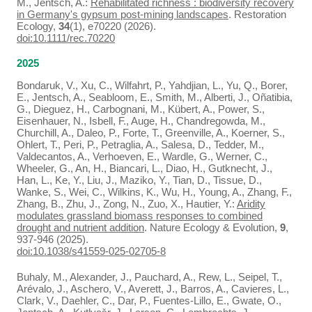
M., Jentsch, A.:
Rehabilitated richness : biodiversity recovery
in Germany's gypsum post-mining landscapes
. Restoration
Ecology,
34
(1), e70220 (2026).
doi:10.1111/rec.70220
2025
Bondaruk, V., Xu, C., Wilfahrt, P., Yahdjian, L., Yu, Q., Borer,
E., Jentsch, A., Seabloom, E., Smith, M., Alberti, J., Oñatibia,
G., Dieguez, H., Carbognani, M., Kübert, A., Power, S.,
Eisenhauer, N., Isbell, F., Auge, H., Chandregowda, M.,
Churchill, A., Daleo, P., Forte, T., Greenville, A., Koerner, S.,
Ohlert, T., Peri, P., Petraglia, A., Salesa, D., Tedder, M.,
Valdecantos, A., Verhoeven, E., Wardle, G., Werner, C.,
Wheeler, G., An, H., Biancari, L., Diao, H., Gutknecht, J.,
Han, L., Ke, Y., Liu, J., Maziko, Y., Tian, D., Tissue, D.,
Wanke, S., Wei, C., Wilkins, K., Wu, H., Young, A., Zhang, F.,
Zhang, B., Zhu, J., Zong, N., Zuo, X., Hautier, Y.:
Aridity
modulates grassland biomass responses to combined
drought and nutrient addition
. Nature Ecology & Evolution,
9
,
937-946 (2025).
doi:10.1038/s41559-025-02705-8
Buhaly, M., Alexander, J., Pauchard, A., Rew, L., Seipel, T.,
Arévalo, J., Aschero, V., Averett, J., Barros, A., Cavieres, L.,
Clark, V., Daehler, C., Dar, P., Fuentes-Lillo, E., Gwate, O.,