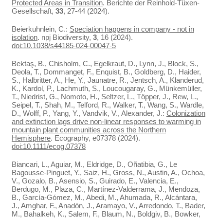
Protected Areas in Transition
. Berichte der Reinhold-Tüxen-
Gesellschaft,
33
, 27-44 (2024).
Beierkuhnlein, C.:
Speciation happens in company - not in
isolation
. npj Biodiversity,
3
, 16 (2024).
doi:10.1038/s44185-024-00047-5
Bektaş, B., Chisholm, C., Egelkraut, D., Lynn, J., Block, S.,
Deola, T., Dommanget, F., Enquist, B., Goldberg, D., Haider,
S., Halbritter, A., He, Y., Jaunatre, R., Jentsch, A., Klanderud,
K., Kardol, P., Lachmuth, S., Loucougaray, G., Münkemüller,
T., Niedrist, G., Nomoto, H., Seltzer, L., Töpper, J., Rew, L.,
Seipel, T., Shah, M., Telford, R., Walker, T., Wang, S., Wardle,
D., Wolff, P., Yang, Y., Vandvik, V., Alexander, J.:
Colonization
and extinction lags drive non-linear responses to warming in
mountain plant communities across the Northern
Hemisphere
. Ecography, e07378 (2024).
doi:10.1111/ecog.07378
Biancari, L., Aguiar, M., Eldridge, D., Oñatibia, G., Le
Bagousse-Pinguet, Y., Saiz, H., Gross, N., Austin, A., Ochoa,
V., Gozalo, B., Asensio, S., Guirado, E., Valencia, E.,
Berdugo, M., Plaza, C., Martínez-Valderrama, J., Mendoza,
B., García-Gómez, M., Abedi, M., Ahumada, R., Alcántara,
J., Amghar, F., Anadón, J., Aramayo, V., Arredondo, T., Bader,
M., Bahalkeh, K., Salem, F., Blaum, N., Boldgiv, B., Bowker,