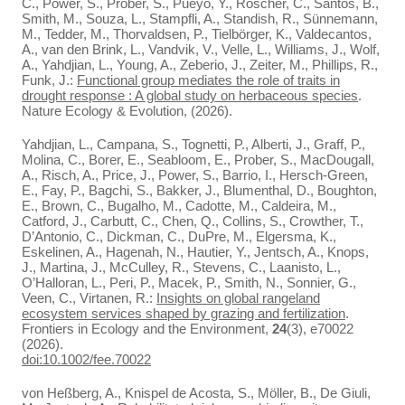
C., Power, S., Prober, S., Pueyo, Y., Roscher, C., Santos, B.,
Smith, M., Souza, L., Stampfli, A., Standish, R., Sünnemann,
M., Tedder, M., Thorvaldsen, P., Tielbörger, K., Valdecantos,
A., van den Brink, L., Vandvik, V., Velle, L., Williams, J., Wolf,
A., Yahdjian, L., Young, A., Zeberio, J., Zeiter, M., Phillips, R.,
Funk, J.:
Functional group mediates the role of traits in
drought response : A global study on herbaceous species
.
Nature Ecology & Evolution, (2026).
Yahdjian, L., Campana, S., Tognetti, P., Alberti, J., Graff, P.,
Molina, C., Borer, E., Seabloom, E., Prober, S., MacDougall,
A., Risch, A., Price, J., Power, S., Barrio, I., Hersch-Green,
E., Fay, P., Bagchi, S., Bakker, J., Blumenthal, D., Boughton,
E., Brown, C., Bugalho, M., Cadotte, M., Caldeira, M.,
Catford, J., Carbutt, C., Chen, Q., Collins, S., Crowther, T.,
D’Antonio, C., Dickman, C., DuPre, M., Elgersma, K.,
Eskelinen, A., Hagenah, N., Hautier, Y., Jentsch, A., Knops,
J., Martina, J., McCulley, R., Stevens, C., Laanisto, L.,
O’Halloran, L., Peri, P., Macek, P., Smith, N., Sonnier, G.,
Veen, C., Virtanen, R.:
Insights on global rangeland
ecosystem services shaped by grazing and fertilization
.
Frontiers in Ecology and the Environment,
24
(3), e70022
(2026).
doi:10.1002/fee.70022
von Heßberg, A., Knispel de Acosta, S., Möller, B., De Giuli,