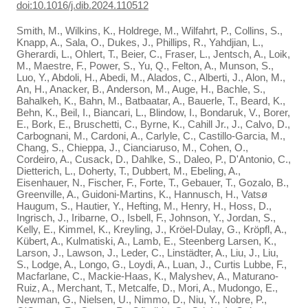
doi:10.1016/j.dib.2024.110512
Smith, M., Wilkins, K., Holdrege, M., Wilfahrt, P., Collins, S.,
Knapp, A., Sala, O., Dukes, J., Phillips, R., Yahdjian, L.,
Gherardi, L., Ohlert, T., Beier, C., Fraser, L., Jentsch, A., Loik,
M., Maestre, F., Power, S., Yu, Q., Felton, A., Munson, S.,
Luo, Y., Abdoli, H., Abedi, M., Alados, C., Alberti, J., Alon, M.,
An, H., Anacker, B., Anderson, M., Auge, H., Bachle, S.,
Bahalkeh, K., Bahn, M., Batbaatar, A., Bauerle, T., Beard, K.,
Behn, K., Beil, I., Biancari, L., Blindow, I., Bondaruk, V., Borer,
E., Bork, E., Bruschetti, C., Byrne, K., Cahill Jr., J., Calvo, D.,
Carbognani, M., Cardoni, A., Carlyle, C., Castillo-Garcia, M.,
Chang, S., Chieppa, J., Cianciaruso, M., Cohen, O.,
Cordeiro, A., Cusack, D., Dahlke, S., Daleo, P., D'Antonio, C.,
Dietterich, L., Doherty, T., Dubbert, M., Ebeling, A.,
Eisenhauer, N., Fischer, F., Forte, T., Gebauer, T., Gozalo, B.,
Greenville, A., Guidoni-Martins, K., Hannusch, H., Vatsø
Haugum, S., Hautier, Y., Hefting, M., Henry, H., Hoss, D.,
Ingrisch, J., Iribarne, O., Isbell, F., Johnson, Y., Jordan, S.,
Kelly, E., Kimmel, K., Kreyling, J., Kröel-Dulay, G., Kröpfl, A.,
Kübert, A., Kulmatiski, A., Lamb, E., Steenberg Larsen, K.,
Larson, J., Lawson, J., Leder, C., Linstädter, A., Liu, J., Liu,
S., Lodge, A., Longo, G., Loydi, A., Luan, J., Curtis Lubbe, F.,
Macfarlane, C., Mackie-Haas, K., Malyshev, A., Maturano-
Ruiz, A., Merchant, T., Metcalfe, D., Mori, A., Mudongo, E.,
Newman, G., Nielsen, U., Nimmo, D., Niu, Y., Nobre, P.,