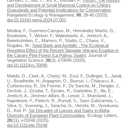
Lambert, J., Niu, Y., Shi, K., Riordan, P.:
Forum: The History
and Development of Small Mammal Control on China's
Grasslands and Potential Implications for Conservation
.
Rangeland Ecology & Management,
98
, 28-40 (2025).
doi:10.1016/j.rama.2024.07.001
Medina, F., Guerrero-Campos, M., Hernández Martín, G.,
Boulesteix, T., Weiser, F., Walentowitz, A., Jentsch, A.,
Beierkuhnlein, C., Marrero, P., Shatto, C., Chano, V.,
Nogales, M.:
Seed Bank and Ashfalls : The Ecological
Resetting Effect of the Recent Tajogaite Volcano Eruption in
the Canary Pine Forest (La Palma, Spain)
. Journal of
Vegetation Science,
36
(3), e70045 (2025).
doi:10.1111/jvs.70045
Midolo, G., Clark, A., Chytrý, M., Essl, F., Dullinger, S., Jandt,
U., Bruelheide, H., Argagnon, O., Biurrun, I., Chiarucci, A.,
Ćušterevska, R., De Frenne, P., De Sanctis, M., Dengler, J.,
Divíšek, J., Dziuba, T., Ejrnæs, R., Garbolino, E., Illa, E.,
Jentsch, A., Jiménez-Alfaro, B., Lenoir, J., Moeslund, J.,
Napoleone, F., Pielech, R., Rumpf, S., Sanz-Zubizarreta, I.,
Silva, V., Svenning, J., Swacha, G., Večeřa, M., Vynokurov,
D., Keil, P.:
Six Decades of Losses and Gains in Alpha
Diversity of European Plant Communities
. Ecology Letters,
28
(11), e70248 (2025).
doi:10.1111/ele.70248