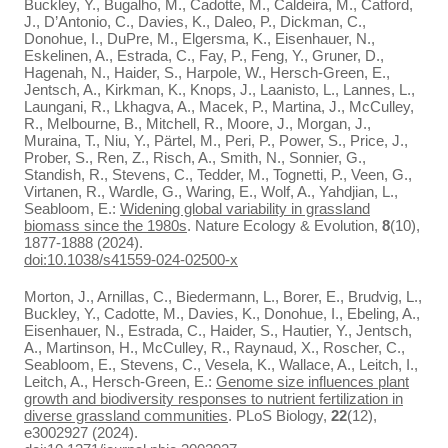
Buckley, Y., Bugalho, M., Cadotte, M., Caldeira, M., Catford,
J., D’Antonio, C., Davies, K., Daleo, P., Dickman, C.,
Donohue, I., DuPre, M., Elgersma, K., Eisenhauer, N.,
Eskelinen, A., Estrada, C., Fay, P., Feng, Y., Gruner, D.,
Hagenah, N., Haider, S., Harpole, W., Hersch-Green, E.,
Jentsch, A., Kirkman, K., Knops, J., Laanisto, L., Lannes, L.,
Laungani, R., Lkhagva, A., Macek, P., Martina, J., McCulley,
R., Melbourne, B., Mitchell, R., Moore, J., Morgan, J.,
Muraina, T., Niu, Y., Pärtel, M., Peri, P., Power, S., Price, J.,
Prober, S., Ren, Z., Risch, A., Smith, N., Sonnier, G.,
Standish, R., Stevens, C., Tedder, M., Tognetti, P., Veen, G.,
Virtanen, R., Wardle, G., Waring, E., Wolf, A., Yahdjian, L.,
Seabloom, E.:
Widening global variability in grassland
biomass since the 1980s
. Nature Ecology & Evolution,
8
(10),
1877-1888 (2024).
doi:10.1038/s41559-024-02500-x
Morton, J., Arnillas, C., Biedermann, L., Borer, E., Brudvig, L.,
Buckley, Y., Cadotte, M., Davies, K., Donohue, I., Ebeling, A.,
Eisenhauer, N., Estrada, C., Haider, S., Hautier, Y., Jentsch,
A., Martinson, H., McCulley, R., Raynaud, X., Roscher, C.,
Seabloom, E., Stevens, C., Vesela, K., Wallace, A., Leitch, I.,
Leitch, A., Hersch-Green, E.:
Genome size influences plant
growth and biodiversity responses to nutrient fertilization in
diverse grassland communities
. PLoS Biology,
22
(12),
e3002927 (2024).