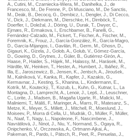
A., Cutini, M., Czarniecka‐Wiera, M., Danihelka, J., de
Francesco, M., De Frenne, P., Di Musciano, M., De Sanctis,
M., Deák, B., Decocq, G., Dembicz, I., Dengler, J., Di Cecco,
V., Dick, J., Diekmann, M., Dierschke, H., Dirnböck, T.,
Doerfler, I., Doležal, J., Döring, U., Durak, T., Dwyer, C.,
Ejrnæs, R., Ermakova, I., Erschbamer, B., Fanelli, G.,
Fernández‐Calzado, M., Fickert, T., Fischer, A., Fischer, M.,
Foremnik, K., Frouz, J., García‐González, R., García‐Magro,
D., García‐Mijangos, I., Gavilán, R., Germ, M., Ghosn, D.,
Gigauri, K., Gizela, J., Golob, A., Golub, V., Gómez‐García,
D., Gowing, D., Grytnes, J., Güler, B., Gutiérrez‐Girón, A.,
Haase, P., Haider, S., Hájek, M., Halassy, M., Harásek, M.,
Härdtle, W., Heinken, T., Hester, A., Humbert, J., Ibáñez, R.,
Illa, E., Jaroszewicz, B., Jensen, K., Jentsch, A., Jiroušek,
M., Kalníková, V., Kanka, R., Kapfer, J., Kazakis, G.,
Kermavnar, J., Kesting, S., Khanina, L., Kindermann, E.,
Kotrík, M., Koutecký, T., Kozub, Ł., Kuhn, G., Kutnar, L., La
Montagna, D., Lamprecht, A., Lenoir, J., Lepš, J., Leuschner,
C., Lorite, J., Madsen, B., Magaña Ugarte, R., Malicki, M.,
Maliniemi, T., Máliš, F., Maringer, A., Marrs, R., Matesanz, S.,
Metze, K., Meyer, S., Millett, J., Mitchell, R., Moeslund, J.,
Moiseev, P., Morra di Cella, U., Mudrák, O., Müller, F., Müller,
N., Naaf, T., Nagy, L., Napoleone, F., Nascimbene, J.,
Navrátilová, J., Ninot, J., Niu, Y., Normand, S., Ogaya, R.,
Onipchenko, V., Orczewska, A., Ortmann‐Ajkai, A.,
Pakeman, R., Pardo, I., Pätsch, R., Peet, R., Penuelas, J.,