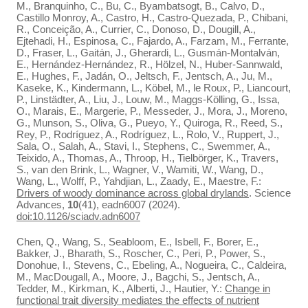
M., Branquinho, C., Bu, C., Byambatsogt, B., Calvo, D.,
Castillo Monroy, A., Castro, H., Castro-Quezada, P., Chibani,
R., Conceição, A., Currier, C., Donoso, D., Dougill, A.,
Ejtehadi, H., Espinosa, C., Fajardo, A., Farzam, M., Ferrante,
D., Fraser, L., Gaitán, J., Gherardi, L., Gusmán-Montalván,
E., Hernández-Hernández, R., Hölzel, N., Huber-Sannwald,
E., Hughes, F., Jadán, O., Jeltsch, F., Jentsch, A., Ju, M.,
Kaseke, K., Kindermann, L., Köbel, M., le Roux, P., Liancourt,
P., Linstädter, A., Liu, J., Louw, M., Maggs-Kölling, G., Issa,
O., Marais, E., Margerie, P., Messeder, J., Mora, J., Moreno,
G., Munson, S., Oliva, G., Pueyo, Y., Quiroga, R., Reed, S.,
Rey, P., Rodríguez, A., Rodríguez, L., Rolo, V., Ruppert, J.,
Sala, O., Salah, A., Stavi, I., Stephens, C., Swemmer, A.,
Teixido, A., Thomas, A., Throop, H., Tielbörger, K., Travers,
S., van den Brink, L., Wagner, V., Wamiti, W., Wang, D.,
Wang, L., Wolff, P., Yahdjian, L., Zaady, E., Maestre, F.:
Drivers of woody dominance across global drylands
. Science
Advances,
10
(41), eadn6007 (2024).
doi:10.1126/sciadv.adn6007
Chen, Q., Wang, S., Seabloom, E., Isbell, F., Borer, E.,
Bakker, J., Bharath, S., Roscher, C., Peri, P., Power, S.,
Donohue, I., Stevens, C., Ebeling, A., Nogueira, C., Caldeira,
M., MacDougall, A., Moore, J., Bagchi, S., Jentsch, A.,
Tedder, M., Kirkman, K., Alberti, J., Hautier, Y.:
Change in
functional trait diversity mediates the effects of nutrient