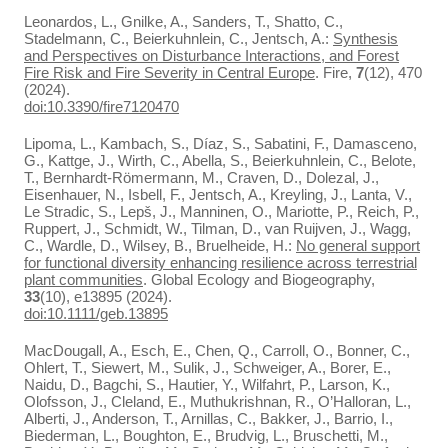
Leonardos, L., Gnilke, A., Sanders, T., Shatto, C.,
Stadelmann, C., Beierkuhnlein, C., Jentsch, A.:
Synthesis
and Perspectives on Disturbance Interactions, and Forest
Fire Risk and Fire Severity in Central Europe
. Fire,
7
(12), 470
(2024).
doi:10.3390/fire7120470
Lipoma, L., Kambach, S., Díaz, S., Sabatini, F., Damasceno,
G., Kattge, J., Wirth, C., Abella, S., Beierkuhnlein, C., Belote,
T., Bernhardt‐Römermann, M., Craven, D., Dolezal, J.,
Eisenhauer, N., Isbell, F., Jentsch, A., Kreyling, J., Lanta, V.,
Le Stradic, S., Lepš, J., Manninen, O., Mariotte, P., Reich, P.,
Ruppert, J., Schmidt, W., Tilman, D., van Ruijven, J., Wagg,
C., Wardle, D., Wilsey, B., Bruelheide, H.:
No general support
for functional diversity enhancing resilience across terrestrial
plant communities
. Global Ecology and Biogeography,
33
(10), e13895 (2024).
doi:10.1111/geb.13895
MacDougall, A., Esch, E., Chen, Q., Carroll, O., Bonner, C.,
Ohlert, T., Siewert, M., Sulik, J., Schweiger, A., Borer, E.,
Naidu, D., Bagchi, S., Hautier, Y., Wilfahrt, P., Larson, K.,
Olofsson, J., Cleland, E., Muthukrishnan, R., O’Halloran, L.,
Alberti, J., Anderson, T., Arnillas, C., Bakker, J., Barrio, I.,
Biederman, L., Boughton, E., Brudvig, L., Bruschetti, M.,