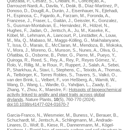
Quezada, P., Cesarz, S., Chibani, R., Conceição, A.,
Darrouzet-Nardi, A., Davila, Y., Deák, B., Díaz-Martínez, P.,
Donoso, D., Dougill, A., Durán, J., Eisenhauer, N., Ejtehadi,
H., Espinosa, C., Fajardo, A., Farzam, M., Foronda, A.,
Franzese, J., Fraser, L., Gaitán, J., Geissler, K., Gonzalez,
S., Gusman-Montalvan, E., Hernández, R., Hölzel, N.,
Hughes, F., Jadan, O., Jentsch, A., Ju, M., Kaseke, K.,
Köbel, M., Lehmann, A., Liancourt, P., Linstädter, A., Louw,
M., Ma, Q., Mabaso, M., Maggs-Kölling, G., Makhalanyane,
T., Issa, O., Marais, E., McClaran, M., Mendoza, B., Mokoka,
V., Mora, J., Moreno, G., Munson, S., Nunes, A., Oliva, G.,
Oñatibia, G., Osborne, B., Peter, G., Pierre, M., Pueyo, Y.,
Quiroga, R., Reed, S., Rey, A., Rey, P., Reyes Gómez, V.,
Rolo, V., Rillig, M., le Roux, P., Ruppert, J., Salah, A., Sebei,
P., Sharkhuu, A., Stavi, I., Stephens, C., Teixido, A., Thomas,
A., Tielbörger, K., Torres Robles, S., Travers, S., Valkó, O.,
van den Brink, L., Velbert, F., von Heßberg, A., Wamiti, W.,
Wang, D., Wang, L., Wardle, G., Yahdjian, L., Zaady, E.,
Zhang, Y., Zhou, X., Maestre, F.:
Hotspots of biogeochemical
activity linked to aridity and plant traits across global
drylands
. Nature Plants,
10
(5), 760-770 (2024).
doi:10.1038/s41477-024-01670-7
Garcia-Franco, N., Wiesmeier, M., Buness, V., Berauer, B.,
Schuchardt, M., Jentsch, A., Schlingmann, M., Andrade-
Linares, D., Wolf, B., Kiese, R., Dannenmann, M., Kögel-
Knabner, I.:
Rapid loss of organic carbon and soil structure in