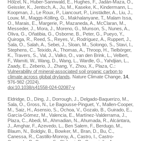
Hölzel, N., Huber-Sannwald, E., Hughes, F., Jadán-Maza, O.,
Geissler, K., Jentsch, A., Ju, M., Kaseke, K., Kindermann, L.,
Koopman, J., Le Roux, P., Liancourt, P., Linstädter, A., Liu, J.,
Louw, M., Maggs-Kölling, G., Makhalanyane, T., Malam Issa,
O., Marais, E., Margerie, P., Mazaneda, A., McClaran, M.,
Messeder, J., Mora, J., Moreno, G., Munson, S., Nunes, A.,
Oliva, G., Oñatibia, G., Osborne, B., Peter, G., Pueyo, Y.,
Quiroga, R., Reed, S., Reyes, V., Rodríguez, A., Ruppert, J.,
Sala, O., Salah, A., Sebei, J., Sloan, M., Solongo, S., Stavi, I.,
Stephens, C., Teixido, A., Thomas, A., Throop, H., Tielbörger,
K., Travers, S., Val, J., Valko, O., van den Brink, L., Velbert,
F., Wamiti, W., Wang, D., Wang, L., Wardle, G., Yahdjian, L.,
Zaady, E., Zeberio, J., Zhang, Y., Zhou, X., Plaza, C.:
Vulnerability of mineral-associated soil organic carbon to
climate across global drylands
. Nature Climate Change,
14
,
976-982 (2024).
doi:10.1038/s41558-024-02087-y
Eldridge, D., Ding, J., Dorrough, J., Delgado-Baquerizo, M.,
Sala, O., Gross, N., Le Bagousse-Pinguet, Y., Mallen-Cooper,
M., Saiz, H., Asensio, S., Ochoa, V., Gozalo, B., Guirado, E.,
García-Gómez, M., Valencia, E., Martínez-Valderrama, J.,
Plaza, C., Abedi, M., Ahmadian, N., Ahumada, R., Alcántara,
J., Amghar, F., Azevedo, L., Ben Salem, F., Berdugo, M.,
Blaum, N., Boldgiv, B., Bowker, M., Bran, D., Bu, C.,
Canessa, R., Castillo-Monroy, A., Castro, I., Castro-