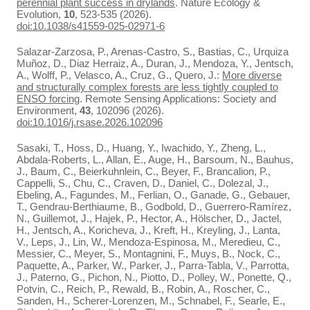
perennial plant success in drylands
. Nature Ecology &
Evolution,
10
, 523-535 (2026).
doi:10.1038/s41559-025-02971-6
Salazar-Zarzosa, P., Arenas-Castro, S., Bastias, C., Urquiza
Muñoz, D., Diaz Herraiz, A., Duran, J., Mendoza, Y., Jentsch,
A., Wolff, P., Velasco, A., Cruz, G., Quero, J.:
More diverse
and structurally complex forests are less tightly coupled to
ENSO forcing
. Remote Sensing Applications: Society and
Environment,
43
, 102096 (2026).
doi:10.1016/j.rsase.2026.102096
Sasaki, T., Hoss, D., Huang, Y., Iwachido, Y., Zheng, L.,
Abdala-Roberts, L., Allan, E., Auge, H., Barsoum, N., Bauhus,
J., Baum, C., Beierkuhnlein, C., Beyer, F., Brancalion, P.,
Cappelli, S., Chu, C., Craven, D., Daniel, C., Dolezal, J.,
Ebeling, A., Fagundes, M., Ferlian, O., Ganade, G., Gebauer,
T., Gendrau-Berthiaume, B., Godbold, D., Guerrero-Ramírez,
N., Guillemot, J., Hajek, P., Hector, A., Hölscher, D., Jactel,
H., Jentsch, A., Koricheva, J., Kreft, H., Kreyling, J., Lanta,
V., Leps, J., Lin, W., Mendoza-Espinosa, M., Meredieu, C.,
Messier, C., Meyer, S., Montagnini, F., Muys, B., Nock, C.,
Paquette, A., Parker, W., Parker, J., Parra-Tabla, V., Parrotta,
J., Paterno, G., Pichon, N., Piotto, D., Polley, W., Ponette, Q.,
Potvin, C., Reich, P., Rewald, B., Robin, A., Roscher, C.,
Sanden, H., Scherer-Lorenzen, M., Schnabel, F., Searle, E.,