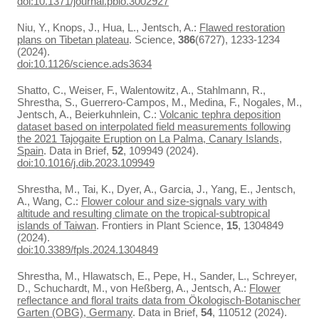
doi:10.1371/journal.pbio.3002927
Niu, Y., Knops, J., Hua, L., Jentsch, A.:
Flawed restoration
plans on Tibetan plateau
. Science,
386
(6727), 1233-1234
(2024).
doi:10.1126/science.ads3634
Shatto, C., Weiser, F., Walentowitz, A., Stahlmann, R.,
Shrestha, S., Guerrero-Campos, M., Medina, F., Nogales, M.,
Jentsch, A., Beierkuhnlein, C.:
Volcanic tephra deposition
dataset based on interpolated field measurements following
the 2021 Tajogaite Eruption on La Palma, Canary Islands,
Spain
. Data in Brief,
52
, 109949 (2024).
doi:10.1016/j.dib.2023.109949
Shrestha, M., Tai, K., Dyer, A., Garcia, J., Yang, E., Jentsch,
A., Wang, C.:
Flower colour and size-signals vary with
altitude and resulting climate on the tropical-subtropical
islands of Taiwan
. Frontiers in Plant Science,
15
, 1304849
(2024).
doi:10.3389/fpls.2024.1304849
Shrestha, M., Hlawatsch, E., Pepe, H., Sander, L., Schreyer,
D., Schuchardt, M., von Heßberg, A., Jentsch, A.:
Flower
reflectance and floral traits data from Ökologisch-Botanischer
Garten (OBG), Germany
. Data in Brief,
54
, 110512 (2024).