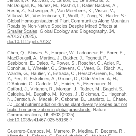
Jentsch, A., Kutlvašr, J., Larson, C., Lembrechts, J.,
McDougall, K., Nuñez, M., Rashid, I., Ratier Backes, A.,
Reshi, Z., Schweiger, A., Van Meerbeek, K., Visser, V.,
Vítková, M., Vorstenbosch, T., Wolff, P., Zong, S., Haider, S.:
Global Homogenisation of Plant Communities Along Mountain
Roads by Non‐Native Species Despite Mixed Effects at
Smaller Scales
. Global Ecology and Biogeography,
34
,
e70137 (2025).
doi:10.1111/geb.70137
Chen, Q., Blowes, S., Harpole, W., Ladouceur, E., Borer, E.,
MacDougall, A., Martina, J., Bakker, J., Tognetti, P.,
Seabloom, E., Daleo, P., Power, S., Roscher, C., Adler, P.,
Donohue, I., Wheeler, G., Stevens, C., Veen, G., Risch, A.,
Wardle, G., Hautier, Y., Estrada, C., Hersch-Green, E., Niu,
Y., Peri, P., Eskelinen, A., Gruner, D., Olde Venterink, H.,
D’Antonio, C., Cadotte, M., Haider, S., Eisenhauer, N.,
Catford, J., Virtanen, R., Morgan, J., Tedder, M., Bagchi, S.,
Caldeira, M., Bugalho, M., Knops, J., Dickman, C., Hagenah,
N., Jentsch, A., Macek, P., Osborne, B., Laanisto, L., Chase,
J.:
Local nutrient addition drives plant diversity losses but not
biotic homogenization in global grasslands
. Nature
Communications,
16
, 4903 (2025).
doi:10.1038/s41467-025-59166-7
Guerrero-Campos, M., Marrero, P., Medina, F., Becerra, R.,