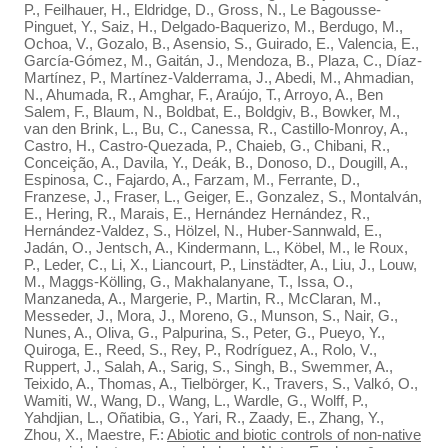
P., Feilhauer, H., Eldridge, D., Gross, N., Le Bagousse-
Pinguet, Y., Saiz, H., Delgado-Baquerizo, M., Berdugo, M.,
Ochoa, V., Gozalo, B., Asensio, S., Guirado, E., Valencia, E.,
García-Gómez, M., Gaitán, J., Mendoza, B., Plaza, C., Díaz-
Martínez, P., Martínez-Valderrama, J., Abedi, M., Ahmadian,
N., Ahumada, R., Amghar, F., Araújo, T., Arroyo, A., Ben
Salem, F., Blaum, N., Boldbat, E., Boldgiv, B., Bowker, M.,
van den Brink, L., Bu, C., Canessa, R., Castillo-Monroy, A.,
Castro, H., Castro-Quezada, P., Chaieb, G., Chibani, R.,
Conceição, A., Davila, Y., Deák, B., Donoso, D., Dougill, A.,
Espinosa, C., Fajardo, A., Farzam, M., Ferrante, D.,
Franzese, J., Fraser, L., Geiger, E., Gonzalez, S., Montalván,
E., Hering, R., Marais, E., Hernández Hernández, R.,
Hernández-Valdez, S., Hölzel, N., Huber-Sannwald, E.,
Jadán, O., Jentsch, A., Kindermann, L., Köbel, M., le Roux,
P., Leder, C., Li, X., Liancourt, P., Linstädter, A., Liu, J., Louw,
M., Maggs-Kölling, G., Makhalanyane, T., Issa, O.,
Manzaneda, A., Margerie, P., Martin, R., McClaran, M.,
Messeder, J., Mora, J., Moreno, G., Munson, S., Nair, G.,
Nunes, A., Oliva, G., Palpurina, S., Peter, G., Pueyo, Y.,
Quiroga, E., Reed, S., Rey, P., Rodríguez, A., Rolo, V.,
Ruppert, J., Salah, A., Sarig, S., Singh, B., Swemmer, A.,
Teixido, A., Thomas, A., Tielbörger, K., Travers, S., Valkó, O.,
Wamiti, W., Wang, D., Wang, L., Wardle, G., Wolff, P.,
Yahdjian, L., Oñatibia, G., Yari, R., Zaady, E., Zhang, Y.,
Zhou, X., Maestre, F.:
Abiotic and biotic controls of non-native