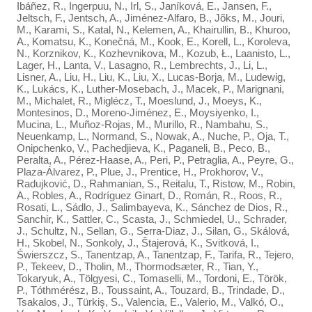
Ibáñez, R., Ingerpuu, N., Irl, S., Janíková, E., Jansen, F.,
Jeltsch, F., Jentsch, A., Jiménez-Alfaro, B., Jõks, M., Jouri,
M., Karami, S., Katal, N., Kelemen, A., Khairullin, B., Khuroo,
A., Komatsu, K., Konečná, M., Kook, E., Korell, L., Koroleva,
N., Korznikov, K., Kozhevnikova, M., Kozub, Ł., Laanisto, L.,
Lager, H., Lanta, V., Lasagno, R., Lembrechts, J., Li, L.,
Lisner, A., Liu, H., Liu, K., Liu, X., Lucas-Borja, M., Ludewig,
K., Lukács, K., Luther-Mosebach, J., Macek, P., Marignani,
M., Michalet, R., Miglécz, T., Moeslund, J., Moeys, K.,
Montesinos, D., Moreno-Jiménez, E., Moysiyenko, I.,
Mucina, L., Muñoz-Rojas, M., Murillo, R., Nambahu, S.,
Neuenkamp, L., Normand, S., Nowak, A., Nuche, P., Oja, T.,
Onipchenko, V., Pachedjieva, K., Paganeli, B., Peco, B.,
Peralta, A., Pérez-Haase, A., Peri, P., Petraglia, A., Peyre, G.,
Plaza-Álvarez, P., Plue, J., Prentice, H., Prokhorov, V.,
Radujković, D., Rahmanian, S., Reitalu, T., Ristow, M., Robin,
A., Robles, A., Rodríguez Ginart, D., Román, R., Roos, R.,
Rosati, L., Sádlo, J., Salimbayeva, K., Sánchez de Dios, R.,
Sanchir, K., Sattler, C., Scasta, J., Schmiedel, U., Schrader,
J., Schultz, N., Sellan, G., Serra-Diaz, J., Silan, G., Skálová,
H., Skobel, N., Sonkoly, J., Štajerová, K., Svitková, I.,
Świerszcz, S., Tanentzap, A., Tanentzap, F., Tarifa, R., Tejero,
P., Tekeev, D., Tholin, M., Thormodsæter, R., Tian, Y.,
Tokaryuk, A., Tölgyesi, C., Tomaselli, M., Tordoni, E., Török,
P., Tóthmérész, B., Toussaint, A., Touzard, B., Trindade, D.,
Tsakalos, J., Türkiş, S., Valencia, E., Valerio, M., Valkó, O.,