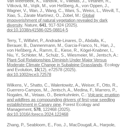
Van Meerbeek, K., Vandvik, V., Villellas, J., Virtanen, R.,
Vítková, M., Vojík, M., von Heßberg, A., von Oppen, J.,
Wagner, V., Wan, J., Wang, C., Wani, S., Weiss, L., Wevill, T.,
Xiao, S., Zárate Martínez, O., Zobel, M.:
Global
impoverishment of natural vegetation revealed by dark
diversity
. Nature,
641
, 917-924 (2025).
doi:10.1038/s41586-025-08814-5
Terry, T., Wilfahrt, P., Andrade-Linares, D., Abdalla, K.,
Berauer, B., Dannenmann, M., Garcia-Franco, N., Han, J.,
von Heßberg, A., Ramm, E., Kiese, R., Kögel-Knabner, I.,
Niu, Y., Schloter, M., Schulz, S., Wiesmeier, M., Jentsch, A.:
Plant-Soil Relationships Diminish Under Major Versus
Moderate Climate Change in Subalpine Grasslands
. Ecology
and Evolution,
15
(12), e72578 (2025).
doi:10.1002/ece3.72578
Wilkens, V., Shatto, C., Walentowitz, A., Weiser, F., Otto, R.,
Guerrero-Campos, M., Jentsch, A., Medina, F., Marrero, P.,
Nogales, M., Vetaas, O., Beierkuhnlein, C.:
Volcanic eruption
and wildfires as compounding drivers of first-year seedling
establishment in Canary pine
. Forest Ecology and
Management,
578
, 122468 (2025).
doi:10.1016/j.foreco.2024.122468
Zhang, P., Seabloom, E., Foo, J., MacDougall, A., Harpole,