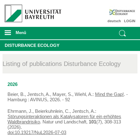
deutsch
LOGIN
Menü
DISTURBANCE ECOLOGY
Listing of publications Disturbance Ecology
2026
Beier, B., Jentsch, A., Mayer, S., Wiehl, A.:
Mind the Gap!
. -
Hamburg : AVINUS, 2026. - 92
Ehrmann, J., Beierkuhnlein, C., Jentsch, A.:
Störungsinteraktionen als Katalysatoren für ein erhöhtes
Waldbrandrisiko
. Natur und Landschaft,
101
(7), 308-313
(2026).
doi:10.19217/NuL2026-07-03