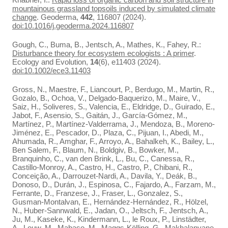
mountainous grassland topsoils induced by simulated climate
change
. Geoderma,
442
, 116807 (2024).
doi:10.1016/j.geoderma.2024.116807
Gough, C., Buma, B., Jentsch, A., Mathes, K., Fahey, R.:
Disturbance theory for ecosystem ecologists : A primer
.
Ecology and Evolution,
14
(6), e11403 (2024).
doi:10.1002/ece3.11403
Gross, N., Maestre, F., Liancourt, P., Berdugo, M., Martin, R.,
Gozalo, B., Ochoa, V., Delgado-Baquerizo, M., Maire, V.,
Saiz, H., Soliveres, S., Valencia, E., Eldridge, D., Guirado, E.,
Jabot, F., Asensio, S., Gaitán, J., García-Gómez, M.,
Martínez, P., Martínez-Valderrama, J., Mendoza, B., Moreno-
Jiménez, E., Pescador, D., Plaza, C., Pijuan, I., Abedi, M.,
Ahumada, R., Amghar, F., Arroyo, A., Bahalkeh, K., Bailey, L.,
Ben Salem, F., Blaum, N., Boldgiv, B., Bowker, M.,
Branquinho, C., van den Brink, L., Bu, C., Canessa, R.,
Castillo-Monroy, A., Castro, H., Castro, P., Chibani, R.,
Conceição, A., Darrouzet-Nardi, A., Davila, Y., Deák, B.,
Donoso, D., Durán, J., Espinosa, C., Fajardo, A., Farzam, M.,
Ferrante, D., Franzese, J., Fraser, L., Gonzalez, S.,
Gusman-Montalvan, E., Hernández-Hernández, R., Hölzel,
N., Huber-Sannwald, E., Jadan, O., Jeltsch, F., Jentsch, A.,
Ju, M., Kaseke, K., Kindermann, L., le Roux, P., Linstädter,
A., Louw, M., Mabaso, M., Maggs-Kölling, G., Makhalanyane,