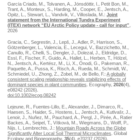
García Criado, M., Tolvanen, A., Jónsdóttir, I., Petit Bon, M.,
Trant, A., Monteux, S., Harding, M., Cooper, E., Jentsch, A.,
Opitz, L., Stewart, L., Vandvik, V., Villoslada, M.:
Joint
statement from the International Tundra Experiment
(ITEX) network “EU Arctic Policy update - call for input”
,
2026
Gracia, C., Segrestin, J., Lepš, J., Adler, P., Harrison, S.,
Götzenberger, L., Valencia, E., Lecegui, V., Bazzichetto, M.,
Canullo, R., Chelli, S., Dengler, J., Dolezal, J., Eldridge, D.,
Essl, F., Fischer, F., Guido, A., Hallet, L., Herben, T., Hölzel,
N., Jentsch, A., Kertész, M., Li, X., Ónodi, G., Pakeman, R.,
Paquette, A., Pussa, K., Risch, A., Rueda, M., Schmidt, W.,
Schmiedel, U., Zhong, Z., Zobel, M., de Bello, F.:
A globally
consistent scaling relationship reveals stabilizing effects of
dominant species in plant communities
. Ecography,
2026
(4),
e08242 (2026).
doi:10.1002/ecog.08242
Lejeune, R., Fuentes-Lillo, E., Alexander, J., Dimarco, R.,
Haesen, S., Haider, S., Hostens, L., Jentsch, A., Kutlvašr, J.,
Lenoir, J., Nuñez, M., Pauchard, A., Pergl, J., Pirée, A., Ratier
Backes, A., Seipel, T., Vítková, M., Wiegmans, D., Wolff, P.,
Nijs, I., Lembrechts, J.:
Mountain Roads Across the Globe
Significantly Alter Local Soil Thermal Microclimates
. Global
Ecology and Biogeography,
35
(4), e70237 (2026).