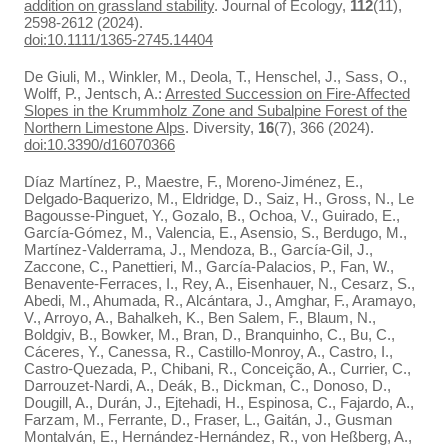
addition on grassland stability
. Journal of Ecology,
112
(11),
2598-2612 (2024).
doi:10.1111/1365-2745.14404
De Giuli, M., Winkler, M., Deola, T., Henschel, J., Sass, O.,
Wolff, P., Jentsch, A.:
Arrested Succession on Fire-Affected
Slopes in the Krummholz Zone and Subalpine Forest of the
Northern Limestone Alps
. Diversity,
16
(7), 366 (2024).
doi:10.3390/d16070366
Díaz Martínez, P., Maestre, F., Moreno-Jiménez, E.,
Delgado-Baquerizo, M., Eldridge, D., Saiz, H., Gross, N., Le
Bagousse-Pinguet, Y., Gozalo, B., Ochoa, V., Guirado, E.,
García-Gómez, M., Valencia, E., Asensio, S., Berdugo, M.,
Martínez-Valderrama, J., Mendoza, B., García-Gil, J.,
Zaccone, C., Panettieri, M., García-Palacios, P., Fan, W.,
Benavente-Ferraces, I., Rey, A., Eisenhauer, N., Cesarz, S.,
Abedi, M., Ahumada, R., Alcántara, J., Amghar, F., Aramayo,
V., Arroyo, A., Bahalkeh, K., Ben Salem, F., Blaum, N.,
Boldgiv, B., Bowker, M., Bran, D., Branquinho, C., Bu, C.,
Cáceres, Y., Canessa, R., Castillo-Monroy, A., Castro, I.,
Castro-Quezada, P., Chibani, R., Conceição, A., Currier, C.,
Darrouzet-Nardi, A., Deák, B., Dickman, C., Donoso, D.,
Dougill, A., Durán, J., Ejtehadi, H., Espinosa, C., Fajardo, A.,
Farzam, M., Ferrante, D., Fraser, L., Gaitán, J., Gusman
Montalván, E., Hernández-Hernández, R., von Heßberg, A.,