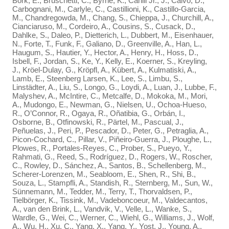
Bork, E., Bruschetti, C., Byrne, K., Cahill Jr., J., Calvo, D.,
Carbognani, M., Carlyle, C., Castillioni, K., Castillo-Garcia,
M., Chandregowda, M., Chang, S., Chieppa, J., Churchill, A.,
Cianciaruso, M., Cordeiro, A., Cousins, S., Cusack, D.,
Dahlke, S., Daleo, P., Dietterich, L., Dubbert, M., Eisenhauer,
N., Forte, T., Funk, F., Galiano, D., Greenville, A., Han, L.,
Haugum, S., Hautier, Y., Hector, A., Henry, H., Hoss, D.,
Isbell, F., Jordan, S., Ke, Y., Kelly, E., Koerner, S., Kreyling,
J., Kröel-Dulay, G., Kröpfl, A., Kübert, A., Kulmatiski, A.,
Lamb, E., Steenberg Larsen, K., Lee, S., Limbu, S.,
Linstädter, A., Liu, S., Longo, G., Loydi, A., Luan, J., Lubbe, F.,
Malyshev, A., McIntire, C., Metcalfe, D., Mokoka, M., Mori,
A., Mudongo, E., Newman, G., Nielsen, U., Ochoa-Hueso,
R., O’Connor, R., Ogaya, R., Oñatibia, G., Orbán, I.,
Osborne, B., Otfinowski, R., Pärtel, M., Pascual, J.,
Peñuelas, J., Peri, P., Pescador, D., Peter, G., Petraglia, A.,
Picon-Cochard, C., Pillar, V., Piñeiro-Guerra, J., Ploughe, L.,
Plowes, R., Portales-Reyes, C., Prober, S., Pueyo, Y.,
Rahmati, G., Reed, S., Rodríguez, D., Rogers, W., Roscher,
C., Rowley, D., Sánchez, A., Santos, B., Schellenberg, M.,
Scherer-Lorenzen, M., Seabloom, E., Shen, R., Shi, B.,
Souza, L., Stampfli, A., Standish, R., Sternberg, M., Sun, W.,
Sünnemann, M., Tedder, M., Terry, T., Thorvaldsen, P.,
Tielbörger, K., Tissink, M., Vadeboncoeur, M., Valdecantos,
A., van den Brink, L., Vandvik, V., Velle, L., Wanke, S.,
Wardle, G., Wei, C., Werner, C., Wiehl, G., Williams, J., Wolf,
A., Wu, H., Xu, C., Yang, X., Yang, Y., Yost, J., Young, A.,