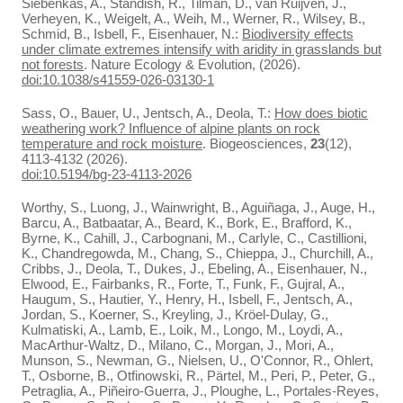
Siebenkäs, A., Standish, R., Tilman, D., van Ruijven, J.,
Verheyen, K., Weigelt, A., Weih, M., Werner, R., Wilsey, B.,
Schmid, B., Isbell, F., Eisenhauer, N.:
Biodiversity effects
under climate extremes intensify with aridity in grasslands but
not forests
. Nature Ecology & Evolution, (2026).
doi:10.1038/s41559-026-03130-1
Sass, O., Bauer, U., Jentsch, A., Deola, T.:
How does biotic
weathering work? Influence of alpine plants on rock
temperature and rock moisture
. Biogeosciences,
23
(12),
4113-4132 (2026).
doi:10.5194/bg-23-4113-2026
Worthy, S., Luong, J., Wainwright, B., Aguiñaga, J., Auge, H.,
Barcu, A., Batbaatar, A., Beard, K., Bork, E., Brafford, K.,
Byrne, K., Cahill, J., Carbognani, M., Carlyle, C., Castillioni,
K., Chandregowda, M., Chang, S., Chieppa, J., Churchill, A.,
Cribbs, J., Deola, T., Dukes, J., Ebeling, A., Eisenhauer, N.,
Elwood, E., Fairbanks, R., Forte, T., Funk, F., Gujral, A.,
Haugum, S., Hautier, Y., Henry, H., Isbell, F., Jentsch, A.,
Jordan, S., Koerner, S., Kreyling, J., Kröel-Dulay, G.,
Kulmatiski, A., Lamb, E., Loik, M., Longo, M., Loydi, A.,
MacArthur-Waltz, D., Milano, C., Morgan, J., Mori, A.,
Munson, S., Newman, G., Nielsen, U., O'Connor, R., Ohlert,
T., Osborne, B., Otfinowski, R., Pärtel, M., Peri, P., Peter, G.,
Petraglia, A., Piñeiro-Guerra, J., Ploughe, L., Portales-Reyes,