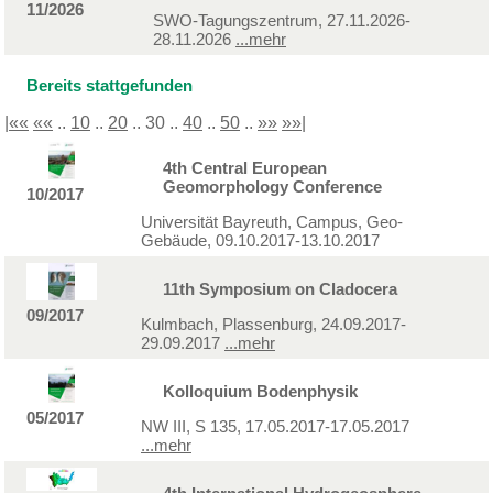
11/2026
SWO-Tagungszentrum, 27.11.2026-
28.11.2026
...mehr
Bereits stattgefunden
|««
««
..
10
..
20
.. 30 ..
40
..
50
..
»»
»»|
4th Central European
Geomorphology Conference
10/2017
Universität Bayreuth, Campus, Geo-
Gebäude, 09.10.2017-13.10.2017
11th Symposium on Cladocera
09/2017
Kulmbach, Plassenburg, 24.09.2017-
29.09.2017
...mehr
Kolloquium Bodenphysik
05/2017
NW III, S 135, 17.05.2017-17.05.2017
...mehr