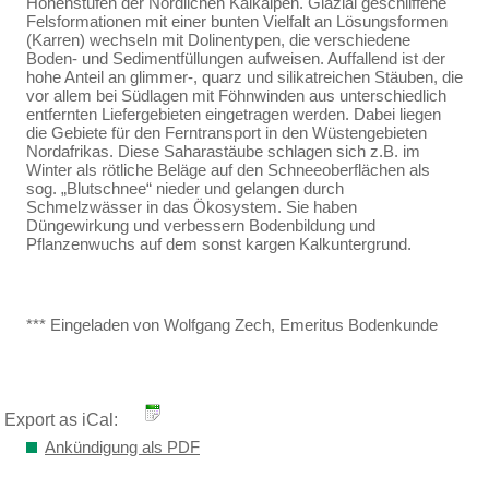
Höhenstufen der Nördlichen Kalkalpen. Glazial geschliffene
Felsformationen mit einer bunten Vielfalt an Lösungsformen
(Karren) wechseln mit Dolinentypen, die verschiedene
Boden- und Sedimentfüllungen aufweisen. Auffallend ist der
hohe Anteil an glimmer-, quarz und silikatreichen Stäuben, die
vor allem bei Südlagen mit Föhnwinden aus unterschiedlich
entfernten Liefergebieten eingetragen werden. Dabei liegen
die Gebiete für den Ferntransport in den Wüstengebieten
Nordafrikas. Diese Saharastäube schlagen sich z.B. im
Winter als rötliche Beläge auf den Schneeoberflächen als
sog. „Blutschnee“ nieder und gelangen durch
Schmelzwässer in das Ökosystem. Sie haben
Düngewirkung und verbessern Bodenbildung und
Pflanzenwuchs auf dem sonst kargen Kalkuntergrund.
*** Eingeladen von Wolfgang Zech, Emeritus Bodenkunde
Export as iCal:
Ankündigung als PDF