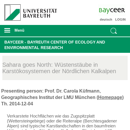
deutsch
LOGIN
Menü
BAYCEER - BAYREUTH CENTER OF ECOLOGY AND
ENVIRONMENTAL RESEARCH
Sahara goes North: Wüstenstäube in
Karstökosystemen der Nördlichen Kalkalpen
Presenting person: Prof. Dr. Carola Küfmann,
Geographisches Institut der LMU München (
Homepage
)
Th. 2014-12-04
Verkarstete Hochflächen wie das Zugspitzplatt
(Wettersteingebirge) oder die Reiteralpe (Berchtesgadener
Alpen) sind typische Karstlandschaften in den baumfreien