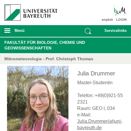
english
LOGIN
Menü
Servicelinks
FAKULTÄT FÜR BIOLOGIE, CHEMIE UND
GEOWISSENSCHAFTEN
Mikrometeorologie - Prof. Christoph Thomas
Julia Drummer
Master-Studentin
Telefon: +49(0)921-55
2321
Raum: GEO I, 034
e-Mail:
Julia.Drummer(at)uni-
bayreuth.de