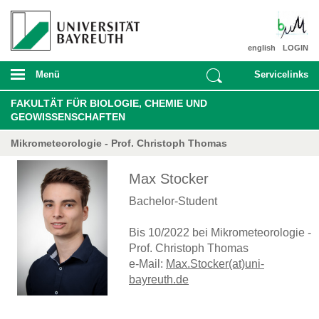
english
LOGIN
Menü
Servicelinks
FAKULTÄT FÜR BIOLOGIE, CHEMIE UND
GEOWISSENSCHAFTEN
Mikrometeorologie - Prof. Christoph Thomas
Max Stocker
Bachelor-Student
Bis 10/2022 bei Mikrometeorologie -
Prof. Christoph Thomas
e-Mail:
Max.Stocker(at)uni-
bayreuth.de