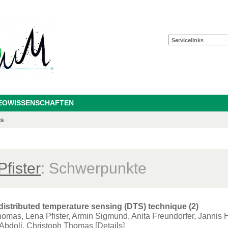
Servicelinks
GEOWISSENSCHAFTEN
as
fister
: Schwerpunkte
 distributed temperature sensing (DTS) technique (2)
homas, Lena Pfister, Armin Sigmund, Anita Freundorfer, Jannis
bdoli, Christoph Thomas
[Details]