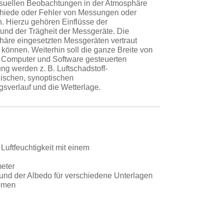
visuellen Beobachtungen in der Atmosphäre
schiede oder Fehler von Messungen oder
 Hierzu gehören Einflüsse der
rund der Trägheit der Messgeräte. Die
phäre eingesetzten Messgeräten vertraut
 können. Weiterhin soll die ganze Breite von
u Computer und Software gesteuerten
g werden z. B. Luftschadstoff-
gischen, synoptischen
sverlauf und die Wetterlage.
uftfeuchtigkeit mit einem
eter
und der Albedo für verschiedene Unterlagen
temen