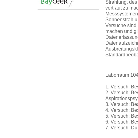
Strahlung, des
vertraut zu ma
Messsystemen 
Sonnenstrahlun
Versuche sind 
machen und gle
Datenerfassung
Datenaufzeichn
Ausbreitungskl
Standardbeoba
Laborraum 104/
1. Versuch: B
2. Versuch: Be
Aspirationsps
3. Versuch: B
4. Versuch: Be
5. Versuch: B
6. Versuch: B
7. Versuch: D