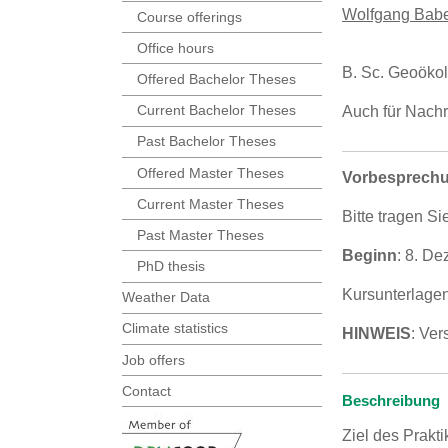
Wolfgang Babe
Course offerings
Office hours
B. Sc. Geoöko
Offered Bachelor Theses
Current Bachelor Theses
Auch für Nach
Past Bachelor Theses
Offered Master Theses
Vorbesprechun
Current Master Theses
Bitte tragen S
Past Master Theses
Beginn
: 8. D
PhD thesis
Kursunterlage
Weather Data
Climate statistics
HINWEIS
: Ve
Job offers
Contact
Beschreibung
Ziel des Prakt