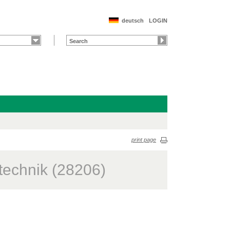
deutsch
LOGIN
print page
technik (28206)