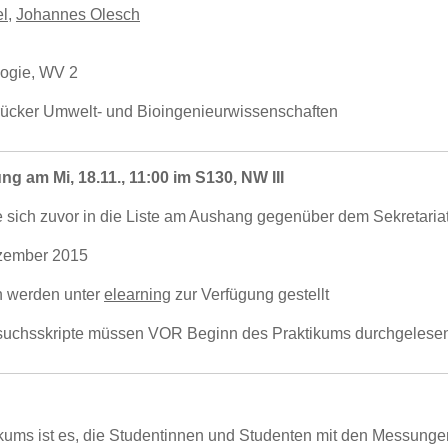
l
,
Johannes Olesch
logie, WV 2
rücker Umwelt- und Bioingenieurwissenschaften
g am Mi, 18.11., 11:00 im S130, NW III
ie sich zuvor in die Liste am Aushang gegenüber dem Sekretaria
ezember 2015
n werden unter
elearning
zur Verfügung gestellt
rsuchsskripte müssen VOR Beginn des Praktikums durchgelesen
ikums ist es, die Studentinnen und Studenten mit den Messungen 