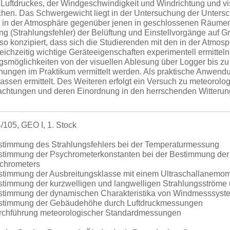
 Luftdruckes, der Windgeschwindigkeit und Windrichtung und 
chen. Das Schwergewicht liegt in der Untersuchung der Unter
in der Atmosphäre gegenüber jenen in geschlossenen Räumen.
g (Strahlungsfehler) der Belüftung und Einstellvorgänge auf G
so konzipiert, dass sich die Studierenden mit den in der Atmos
ichzeitig wichtige Geräteeigenschaften experimentell ermitteln
smöglichkeiten von der visuellen Ablesung über Logger bis z
ungen im Praktikum vermittelt werden. Als praktische Anwendun
assen ermittelt. Des Weiteren erfolgt ein Versuch zu meteorolo
chtungen und deren Einordnung in den herrschenden Witterung
105, GEO I, 1. Stock
estimmung des Strahlungsfehlers bei der Temperaturmessung
stimmung der Psychrometerkonstanten bei der Bestimmung der L
ychrometers
estimmung der Ausbreitungsklasse mit einem Ultraschallanemom
stimmung der kurzwelligen und langwelligen Strahlungsströme 
estimmung der dynamischen Charakteristika von Windmesssys
estimmung der Gebäudehöhe durch Luftdruckmessungen
urchführung meteorologischer Standardmessungen