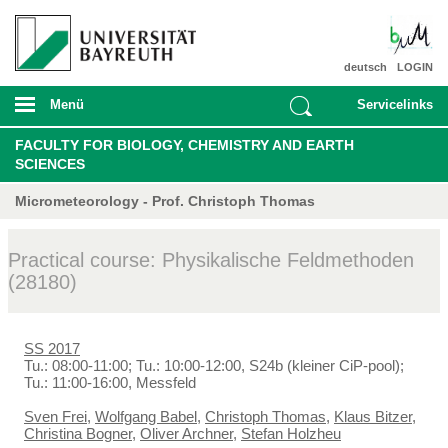
deutsch
LOGIN
Menü
Servicelinks
FACULTY FOR BIOLOGY, CHEMISTRY AND EARTH
SCIENCES
Micrometeorology - Prof. Christoph Thomas
Practical course: Physikalische Feldmethoden
(28180)
SS 2017
Tu.: 08:00-11:00; Tu.: 10:00-12:00, S24b (kleiner CiP-pool);
Tu.: 11:00-16:00, Messfeld
Sven Frei
,
Wolfgang Babel
,
Christoph Thomas
,
Klaus Bitzer
,
Christina Bogner
,
Oliver Archner
,
Stefan Holzheu