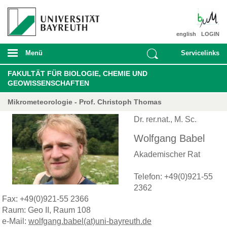
english
LOGIN
Menü
Servicelinks
FAKULTÄT FÜR BIOLOGIE, CHEMIE UND
GEOWISSENSCHAFTEN
Mikrometeorologie - Prof. Christoph Thomas
Dr. rer.nat., M. Sc.
Wolfgang Babel
Akademischer Rat
Telefon: +49(0)921-55
2362
Fax: +49(0)921-55 2366
Raum: Geo II, Raum 108
e-Mail:
wolfgang.babel(at)uni-bayreuth.de