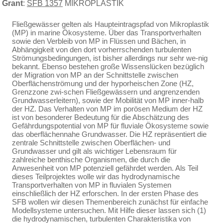
Grant
:
SFB 1357
MIKROPLASTIK
Fließgewässer gelten als Haupteintragspfad von Mikroplastik
(MP) in marine Ökosysteme. Über das Transportverhalten
sowie den Verbleib von MP in Flüssen und Bächen, in
Abhängigkeit von den dort vorherrschenden turbulenten
Strömungsbedingungen, ist bisher allerdings nur sehr we-nig
bekannt. Ebenso bestehen große Wissenslücken bezüglich
der Migration von MP an der Schnittstelle zwischen
Oberflächenströmung und der hyporheischen Zone (HZ,
Grenzzone zwi-schen Fließgewässern und angrenzenden
Grundwasserleitern), sowie der Mobilität von MP inner-halb
der HZ. Das Verhalten von MP im porösen Medium der HZ
ist von besonderer Bedeutung für die Abschätzung des
Gefährdungspotential von MP für fluviale Ökosysteme sowie
das oberflächennahe Grundwasser. Die HZ repräsentiert die
zentrale Schnittstelle zwischen Oberflächen- und
Grundwasser und gilt als wichtiger Lebensraum für
zahlreiche benthische Organismen, die durch die
Anwesenheit von MP potenziell gefährdet werden. Als Teil
dieses Teilprojektes wolle wir das hydrodynamische
Transportverhalten von MP in fluvialen Systemen
einschließlich der HZ erforschen. In der ersten Phase des
SFB wollen wir diesen Themenbereich zunächst für einfache
Modellsysteme untersuchen. Mit Hilfe dieser lassen sich (1)
die hydrodynamischen, turbulenten Charakteristika von