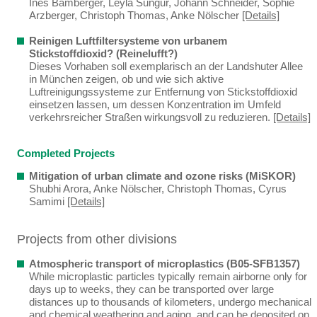
Ines Bamberger, Leyla Sungur, Johann Schneider, Sophie
Arzberger, Christoph Thomas, Anke Nölscher
[Details]
Reinigen Luftfiltersysteme von urbanem
Stickstoffdioxid? (Reinelufft?)
Dieses Vorhaben soll exemplarisch an der Landshuter Allee
in München zeigen, ob und wie sich aktive
Luftreinigungssysteme zur Entfernung von Stickstoffdioxid
einsetzen lassen, um dessen Konzentration im Umfeld
verkehrsreicher Straßen wirkungsvoll zu reduzieren.
[Details]
Completed Projects
Mitigation of urban climate and ozone risks (MiSKOR)
Shubhi Arora, Anke Nölscher, Christoph Thomas, Cyrus
Samimi
[Details]
Projects from other divisions
Atmospheric transport of microplastics (B05-SFB1357)
While microplastic particles typically remain airborne only for
days up to weeks, they can be transported over large
distances up to thousands of kilometers, undergo mechanical
and chemical weathering and aging, and can be deposited on