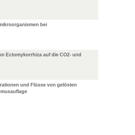
nmikroorganismen bei
von Ectomykorrhiza auf die CO2- und
trationen und Flüsse von gelösten
umusauflage