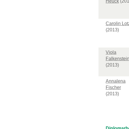
Heuck
(201
Carolin Lot
(2013)
Viola
Falkenstei
(2013)
Annalena
Fischer
(2013)
Diplomarb