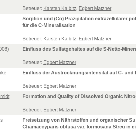
Betreuer:
Karsten Kalbitz
,
Egbert Matzner
g
Sorption und (Co) Präzipitation extrazellulärer 
für die C-Mineralisation
Betreuer:
Karsten Kalbitz
,
Egbert Matzner
008)
Einfluss des Sulfatgehaltes auf die S-Netto-Mine
Betreuer:
Egbert Matzner
nke
Einfluss der Austrocknungsintensität auf C- und
Betreuer:
Egbert Matzner
hmidt
Formation and Quality of Dissolved Organic Nitro
Betreuer:
Egbert Matzner
es
Freisetzung von Nährstoffen und organischer S
Chamaecyparis obtusa var. formosana Streu in 