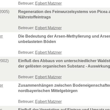
Betreuer:
Egbert Matzner
2005)
Regeneration des Feinwurzelsystems von Picea a
Nährstoffeintrags
Betreuer:
Egbert Matzner
rr
Die Bedeutung der Arsen-Methylierung und Arse
unbelasteten Böden
Betreuer:
Egbert Matzner
2002)
Einfluß des Abbaus von unterschiedlicher Waldst
der gelösten organischen Substanz - Auswirku
Betreuer:
Egbert Matzner
er
Zusammenhängen zwischen Bodeneigenschaften u
nordbayerischen Mittelgebirgen
Betreuer:
Egbert Matzner
bs
Einfluß der Vegetation auf Eintrag und Umsatz 