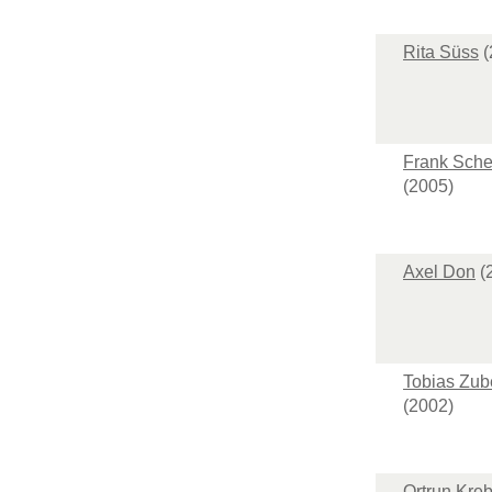
Rita Süss
(
Frank Sche
(2005)
Axel Don
(
Tobias Zub
(2002)
Ortrun Kre