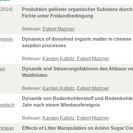
(2014)
Produktion gelöster organischer Substanz durch
Fichte unter Freilandbedingung
Betreuer:
Egbert Matzner
erwein
Dynamics of dissolved organic matter in chinese 
sorption processes
Betreuer:
Karsten Kalbitz
,
Egbert Matzner
aun
Dynamik und Steuerungsfaktoren des Abbaus von
Waldböden
Betreuer:
Karsten Kalbitz
,
Egbert Matzner
Dynamik von Bodenkohlenstoff und Bodenkohlenst
ewitsch
Jahr nach einem Windwurfereignis
Betreuer:
Karsten Kalbitz
,
Egbert Matzner
ohmeier
Effects of Litter Manipulation on Amino Sugar Con