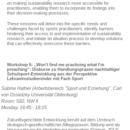
on making sustainability research more accessible for
practitioners, enabling them to incorporate its findings into
their decision-making processes.
These sessions will delve into the specific needs and
challenges faced by sports practitioners, identify barriers
hindering their access to and implementation of sustainability
research, and initiate an ideation process to develop solutions
that can effectively overcome these barriers.
Workshop 5: „Won't find me practicing what I'm
preaching“: Diskurse zu Handlungspraxen nachhaltiger
Schulsport-Entwicklung aus der Perspektive
Lehramtsstudierender mit Fach Sport
Sabine Hafner (Arbeitsbereich "Sport und Erziehung", Carl
von Ossietzky Universität Oldenburg)
Room: S82, NW II
Monday, 16:45 - 18:15
Zukunftsgerichtete Entwicklung beruht auf dem Umbruch
ökologisch-gesellschaftlicher Alltagspraxen. Bildung wird als
Voraussetzung für Veränderung angesehen (Geimer, 2012).