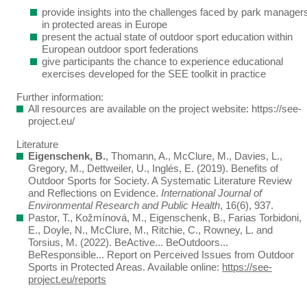
provide insights into the challenges faced by park manager
in protected areas in Europe
present the actual state of outdoor sport education within
European outdoor sport federations
give participants the chance to experience educational
exercises developed for the SEE toolkit in practice
Further information:
All resources are available on the project website: https://see-
project.eu/
Literature
Eigenschenk, B.
, Thomann, A., McClure, M., Davies, L.,
Gregory, M., Dettweiler, U., Inglés, E. (2019). Benefits of
Outdoor Sports for Society. A Systematic Literature Review
and Reflections on Evidence.
International Journal of
Environmental Research and Public Health
, 16(6), 937.
Pastor, T., Kožmínová, M., Eigenschenk, B., Farias Torbidoni,
E., Doyle, N., McClure, M., Ritchie, C., Rowney, L. and
Torsius, M. (2022). BeActive... BeOutdoors...
BeResponsible... Report on Perceived Issues from Outdoor
Sports in Protected Areas. Available online:
https://see-
project.eu/reports