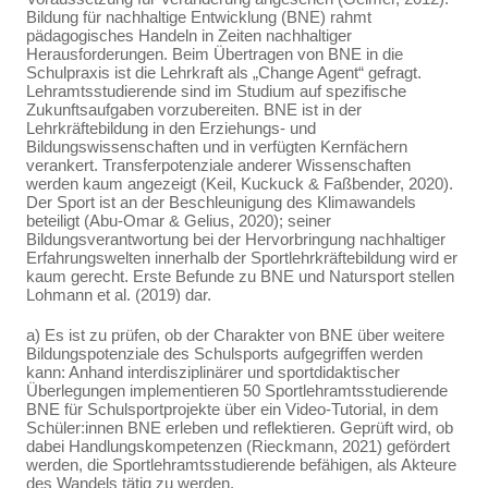
Bildung für nachhaltige Entwicklung (BNE) rahmt
pädagogisches Handeln in Zeiten nachhaltiger
Herausforderungen. Beim Übertragen von BNE in die
Schulpraxis ist die Lehrkraft als „Change Agent“ gefragt.
Lehramtsstudierende sind im Studium auf spezifische
Zukunftsaufgaben vorzubereiten. BNE ist in der
Lehrkräftebildung in den Erziehungs- und
Bildungswissenschaften und in verfügten Kernfächern
verankert. Transferpotenziale anderer Wissenschaften
werden kaum angezeigt (Keil, Kuckuck & Faßbender, 2020).
Der Sport ist an der Beschleunigung des Klimawandels
beteiligt (Abu-Omar & Gelius, 2020); seiner
Bildungsverantwortung bei der Hervorbringung nachhaltiger
Erfahrungswelten innerhalb der Sportlehrkräftebildung wird er
kaum gerecht. Erste Befunde zu BNE und Natursport stellen
Lohmann et al. (2019) dar.
a) Es ist zu prüfen, ob der Charakter von BNE über weitere
Bildungspotenziale des Schulsports aufgegriffen werden
kann: Anhand interdisziplinärer und sportdidaktischer
Überlegungen implementieren 50 Sportlehramtsstudierende
BNE für Schulsportprojekte über ein Video-Tutorial, in dem
Schüler:innen BNE erleben und reflektieren. Geprüft wird, ob
dabei Handlungskompetenzen (Rieckmann, 2021) gefördert
werden, die Sportlehramtsstudierende befähigen, als Akteure
des Wandels tätig zu werden.