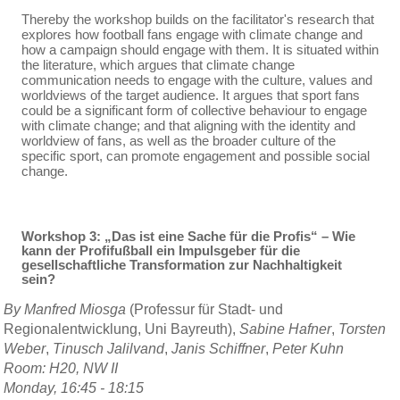
Thereby the workshop builds on the facilitator's research that
explores how football fans engage with climate change and
how a campaign should engage with them. It is situated within
the literature, which argues that climate change
communication needs to engage with the culture, values and
worldviews of the target audience. It argues that sport fans
could be a significant form of collective behaviour to engage
with climate change; and that aligning with the identity and
worldview of fans, as well as the broader culture of the
specific sport, can promote engagement and possible social
change.
Workshop 3: „Das ist eine Sache für die Profis“ – Wie
kann der Profifußball ein Impulsgeber für die
gesellschaftliche Transformation zur Nachhaltigkeit
sein?
By Manfred Miosga
(Professur für Stadt- und
Regionalentwicklung, Uni Bayreuth),
Sabine Hafner
,
Torsten
Weber
,
Tinusch Jalilvand
,
Janis Schiffner
,
Peter Kuhn
Room: H20, NW II
Monday, 16:45 - 18:15