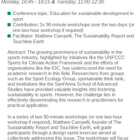
Monday, 16:45 - 18:15
&
Tuesday, 11:00-12:30
Conference topic: Education for sustainable development in
sport
Contribution: 2x 90-minute workshops over the two days (or
one two-hour workshop if required)
Facilitator: Matthew Campelli, The Sustainability Report and
Touchline Earth
Abstract: The growing prominence of sustainability in the
sports industry, highlighted by initiatives like the UNFCCC
Sports for Climate Action Framework and the efforts of
organisations like the IOC, has underscored the need for
academic research in this field. Researchers from groups
such as the Sport Ecology Group, sportainable think tank,
and institutions like the Sant’Anna School of Advanced
Studies have provided valuable insights into fostering
sustainability in sports. However, the challenge lies in
effectively disseminating this research to practitioners for
practical application.
In a series of two 90-minute workshops (or one two-hour
workshop if required), Matthew Campelli, founder of The
Sustainability Report and Touchline Earth, will guide
participants through a design sprint exercise aimed at
collectively addressing this issue. The workshops will focus