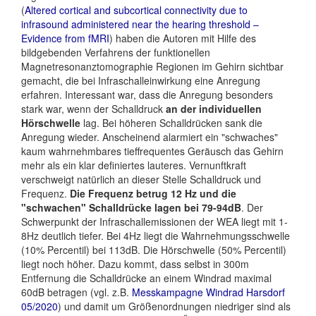
(
Altered cortical and subcortical connectivity due to
infrasound administered near the hearing threshold –
Evidence from fMRI
) haben die Autoren mit Hilfe des
bildgebenden Verfahrens der funktionellen
Magnetresonanztomographie Regionen im Gehirn sichtbar
gemacht, die bei Infraschalleinwirkung eine Anregung
erfahren. Interessant war, dass die Anregung besonders
stark war, wenn der Schalldruck
an der individuellen
Hörschwelle
lag. Bei höheren Schalldrücken sank die
Anregung wieder. Anscheinend alarmiert ein "schwaches"
kaum wahrnehmbares tieffrequentes Geräusch das Gehirn
mehr als ein klar definiertes lauteres. Vernunftkraft
verschweigt natürlich an dieser Stelle Schalldruck und
Frequenz.
Die Frequenz betrug 12 Hz und die
"schwachen" Schalldrücke lagen bei 79-94dB
. Der
Schwerpunkt der Infraschallemissionen der WEA liegt mit 1-
8Hz deutlich tiefer. Bei 4Hz liegt die Wahrnehmungsschwelle
(10% Percentil) bei 113dB. Die Hörschwelle (50% Percentil)
liegt noch höher. Dazu kommt, dass selbst in 300m
Entfernung die Schalldrücke an einem Windrad maximal
60dB betragen (vgl. z.B.
Messkampagne Windrad Harsdorf
05/2020
) und damit um Größenordnungen niedriger sind als