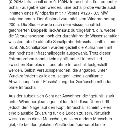
(0-20Hz Infraschall oder 0-100Hz Infraschall + tieffrequenter
Schall) ausgeblendet werden. Eine Schallprobe wurde auch
inmitten eines Windparks mit 17 Vestas V126 - 3.3 MW
aufgenommen. Der Abstand zum nächsten Windrad betrug
200m. Die Studie wurde nach dem wissenschaftlich
geforderten
Doppelblind-Ansatz
durchgeführt, d.h. weder
die Versuchsperson noch der durchführende Wissenschaftler
wussten, ob die aktuelle Schallprobe Infraschall enthielt oder
nicht. Als Schallproben wurden gezielt die Aufnahmen mit
den höchsten Infraschallpegeln ausgewählt. Trotz dieser
Extremproben konnte kein signifikanter Unterschied
zwischen Samples mit und ohne Infraschall festgestellt
werden. Selbst Versuchspersonen, die angaben, unter
Windkrafträdern zu leiden, zeigten keine signifikante
Abweichung in der Einschätzung der Geräusche mit oder
ohne Infraschall.
Aus der subjektiven Sicht der Anwohner, die "gefühlt" stark
unter Windenergieanlagen leiden, trifft diese Überschrift
jedoch den Nagel auf den Kopf. Infraschall scheint vielen
eine plausible Erklärung für die Leiden zu sein. Natürlich
wissen auch diese Menschen, dass es andere Menschen
gibt, die bei den gleichen Abständen überhaupt keine