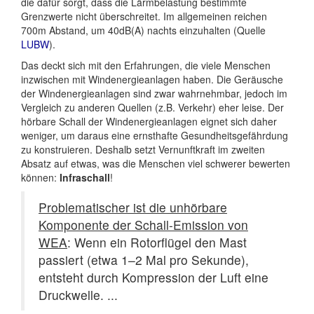
die dafür sorgt, dass die Lärmbelastung bestimmte
Grenzwerte nicht überschreitet. Im allgemeinen reichen
700m Abstand, um 40dB(A) nachts einzuhalten (Quelle
LUBW
).
Das deckt sich mit den Erfahrungen, die viele Menschen
inzwischen mit Windenergieanlagen haben. Die Geräusche
der Windenergieanlagen sind zwar wahrnehmbar, jedoch im
Vergleich zu anderen Quellen (z.B. Verkehr) eher leise. Der
hörbare Schall der Windenergieanlagen eignet sich daher
weniger, um daraus eine ernsthafte Gesundheitsgefährdung
zu konstruieren. Deshalb setzt Vernunftkraft im zweiten
Absatz auf etwas, was die Menschen viel schwerer bewerten
können:
Infraschall
!
Problematischer ist die unhörbare
Komponente der Schall-Emission von
WEA
: Wenn ein Rotorflügel den Mast
passiert (etwa 1–2 Mal pro Sekunde),
entsteht durch Kompression der Luft eine
Druckwelle. ...