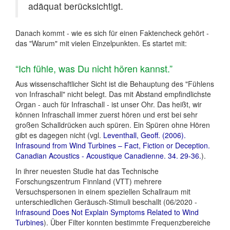
adäquat berücksichtigt.
Danach kommt - wie es sich für einen Faktencheck gehört -
das "Warum" mit vielen Einzelpunkten. Es startet mit:
“Ich fühle, was Du nicht hören kannst.”
Aus wissenschaftlicher Sicht ist die Behauptung des "Fühlens
von Infraschall" nicht belegt. Das mit Abstand empfindlichste
Organ - auch für Infraschall - ist unser Ohr. Das heißt, wir
können Infraschall immer zuerst hören und erst bei sehr
großen Schalldrücken auch spüren. Ein Spüren ohne Hören
gibt es dagegen nicht (vgl.
Leventhall, Geoff. (2006).
Infrasound from Wind Turbines – Fact, Fiction or Deception.
Canadian Acoustics - Acoustique Canadienne. 34. 29-36.
).
In ihrer neuesten Studie hat das Technische
Forschungszentrum Finnland (VTT) mehrere
Versuchspersonen in einem speziellen Schallraum mit
unterschiedlichen Geräusch-Stimuli beschallt (06/2020 -
Infrasound Does Not Explain Symptoms Related to Wind
Turbines
). Über Filter konnten bestimmte Frequenzbereiche