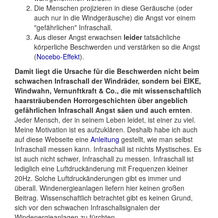
Die Menschen projizieren in diese Geräusche (oder
auch nur in die Windgeräusche) die Angst vor einem
"gefährlichen" Infraschall.
Aus dieser Angst erwachsen
leider
tatsächliche
körperliche Beschwerden und verstärken so die Angst
(
Nocebo-Effekt
).
Damit liegt die Ursache für die Beschwerden nicht beim
schwachen Infraschall der Windräder, sondern bei EIKE,
Windwahn, Vernunftkraft & Co., die mit wissenschaftlich
haarsträubenden Horrorgeschichten über angeblich
gefährlichen Infraschall Angst säen und auch ernten
.
Jeder Mensch, der in seinem Leben leidet, ist einer zu viel.
Meine Motivation ist es aufzuklären. Deshalb habe ich auch
auf diese Webseite eine
Anleitung
gestellt, wie man selbst
Infraschall messen kann. Infraschall ist nichts Mystisches. Es
ist auch nicht schwer, Infraschall zu messen. Infraschall ist
lediglich eine Luftdruckänderung mit Frequenzen kleiner
20Hz. Solche Luftdruckänderungen gibt es immer und
überall. Windenergieanlagen liefern hier keinen großen
Beitrag. Wissenschaftlich betrachtet gibt es keinen Grund,
sich vor den schwachen Infraschallsignalen der
Windenergieanlagen zu fürchten.