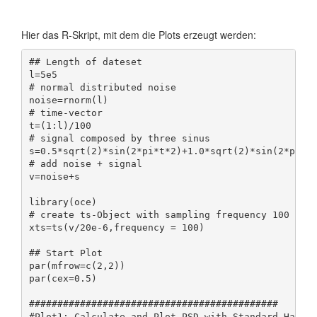
Hier das R-Skript, mit dem die Plots erzeugt werden:
## Length of dateset
l=5e5
# normal distributed noise
noise=rnorm(l)
# time-vector 
t=(1:l)/100
# signal composed by three sinus
s=0.5*sqrt(2)*sin(2*pi*t*2)+1.0*sqrt(2)*sin(2*pi*t
# add noise + signal
v=noise+s
library(oce)
# create ts-Object with sampling frequency 100
xts=ts(v/20e-6,frequency = 100)
## Start Plot
par(mfrow=c(2,2))
par(cex=0.5)
############################################
#Plot1: Calculate and Plot PSD with Standard Hammi