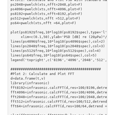
ps2048=pwelch(xts,nfft=2048,plot=F) 
ps4096=pwelch(xts,nfft=4096,plot=F)
ps8192=pwelch(xts,nfft=8192,plot=F)
ps512=pwelch(xts,nfft =512,plot=F)
ps64=pwelch(xts,nfft =64,plot=F)
plot(ps8192$freq,10*log10(ps8192$spec),type='l',lo
     xlim=c(0.1,50),ylab='PSD [dB] re (20µPa)²/Hz'
lines(ps4096$freq,10*log10(ps4096$spec),col=2)
lines(ps2048$freq,10*log10(ps2048$spec),col=3)
lines(ps512$freq,10*log10(ps512$spec),col=4)
lines(ps64$freq,10*log10(ps64$spec),col=5)
legend('topright',c('8196','4096','2048','512','64
############################################
#Plot 2: Calculate and Plot FFT
d=data.frame(t,v)
library(infrasonic)
fft8192=infrasonic.calcFFT(d,res=100/8196,detrend 
fft4096=infrasonic.calcFFT(d,res=100/4096,detrend 
fft2048=infrasonic.calcFFT(d,res=100/2048,detrend 
fft512=infrasonic.calcFFT(d,res=100/512,detrend = 
fft64=infrasonic.calcFFT(d,res=100/64,detrend = FA