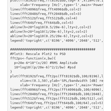
plot(fft8192$freq,fft8192$db,log='x',xlim=c(0.1,50
     xlab='Frequency [Hz]',type='l',main='Powerspe
lines(fft4096$freq,fft4096$db,col=2)
lines(fft2048$freq,fft2048$db,col=3)
lines(fft512$freq,fft512$db,col=4)
lines(fft64$freq,fft64$db,col=5)
abline(h=20*log10(0.5/20e-6),lty=2,col=2)
abline(h=20*log10(1/20e-6),lty=2,col=2)
abline(h=20*log10(0.25/20e-6),lty=2,col=2)
legend('topright',c('8196','4096','2048','512','64
###########################################
#Plot3: Rescale Plot2 to PSD
fft2ps<-function(x,bw){
  p=20e-6*10^(x/20) #RMS Amplitude
  10*log10((p/20e-6)^2/2/bw) #psd
}
plot(fft8192$freq,fft2ps(fft8192$db,100/8196),log=
     xlim=c(0.1,50),ylab='SPL/bandwidth [dB] re (2
     xlab='Frequency [Hz]',type='l',main='Powerspe
lines(fft4096$freq,fft2ps(fft4096$db,100/4096),col
lines(fft2048$freq,fft2ps(fft2048$db,100/2048),col
lines(fft512$freq,fft2ps(fft512$db,100/512),col=4)
lines(fft64$freq,fft2ps(fft64$db,100/64),col=5)
legend('topright',c('8196','4096','2048','512','64